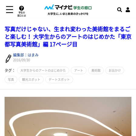
学生の
窓口とは
写真だけじゃない、生まれ変わった美術館をまるご
と楽しむ！ 大学生からのアートのはじめかた「東京
都写真美術館」編 17ページ目
編集部：はまみ
2016/09/30
タグ：
大学生からのアートのはじめかた
アート
美術館
お出かけ
写真
観光スポット
デートスポット