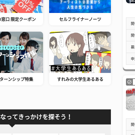
の窓口 限定クーポン
セルフライナーノーツ
開
開
募
申
ターンシップ特集
すれみの大学生あるある
なってきっかけを探そう！
開