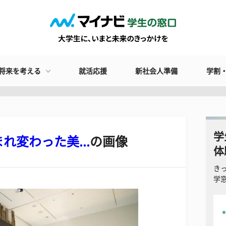
将来を考える
就活応援
新社会人準備
学割
学
変わった美...
の画像
体
き
学