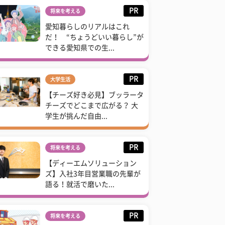
PR
将来を考える
愛知暮らしのリアルはこれ
だ！ “ちょうどいい暮らし”が
できる愛知県での生...
PR
大学生活
【チーズ好き必見】ブッラータ
チーズでどこまで広がる？ 大
学生が挑んだ自由...
PR
将来を考える
【ディーエムソリューション
ズ】入社3年目営業職の先輩が
語る！就活で磨いた...
PR
将来を考える