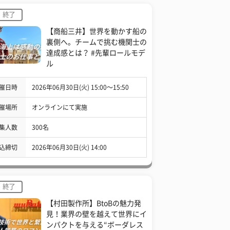
終了
【商船三井】世界を動かす船の
裏側へ。チームで挑む機関士の
達成感とは？ #先輩ロールモデ
ル
催日時
2026年06月30日(火) 15:00〜15:50
催場所
オンラインにて実施
集人数
300名
込締切
2026年06月30日(火) 14:00
終了
【村田製作所】BtoBの魅力発
見！業界の壁を越えて世界にイ
ンパクトを与える“ボーダレス