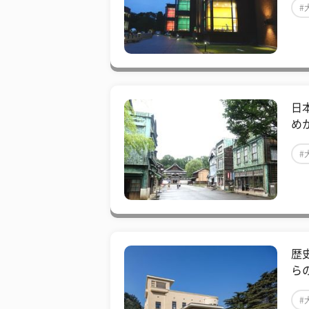
#
#
日
め
#
#
歴
ら
#