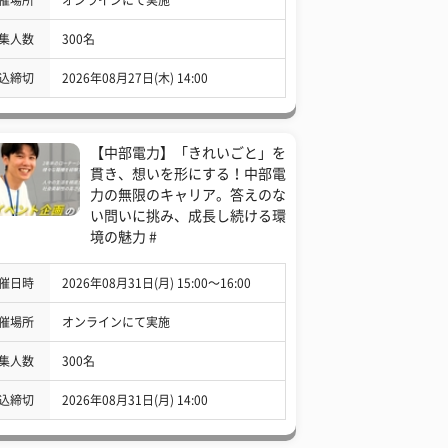
集人数
300名
込締切
2026年08月27日(木) 14:00
【中部電力】「きれいごと」を
貫き、想いを形にする！中部電
力の無限のキャリア。答えのな
い問いに挑み、成長し続ける環
境の魅力 #
催日時
2026年08月31日(月) 15:00〜16:00
催場所
オンラインにて実施
集人数
300名
込締切
2026年08月31日(月) 14:00