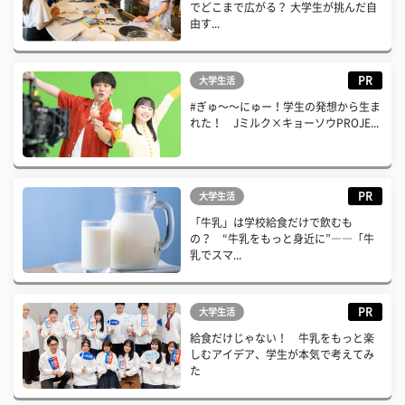
でどこまで広がる？ 大学生が挑んだ自
由す...
PR
大学生活
#ぎゅ〜〜にゅー！学生の発想から生ま
れた！ Jミルク×キョーソウPROJE...
PR
大学生活
「牛乳」は学校給食だけで飲むも
の？ “牛乳をもっと身近に”――「牛
乳でスマ...
PR
大学生活
給食だけじゃない！ 牛乳をもっと楽
しむアイデア、学生が本気で考えてみ
た