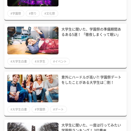
#学園祭
#祭り
#文化祭
大学生に聞いた、学園祭の準備期間あ
るある5選！ 「徹夜しまくって眠い」
#大学生白書
#大学生
#イベント
意外にハードルが高い?! 学園祭デート
をしたことがある大学生は◯割！
#大学生白書
#学園祭
#デート
大学生に聞いた、一度は行ってみたい
学園祭ランキング！ 3位慶應