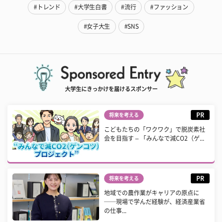
#トレンド
#大学生白書
#流行
#ファッション
#女子大生
#SNS
大学生にきっかけを届けるスポンサー
PR
将来を考える
こどもたちの「ワクワク」で脱炭素社
会を目指す – 「みんなで減CO2（ゲ...
PR
将来を考える
地域での農作業がキャリアの原点に
──現場で学んだ経験が、経済産業省
の仕事...