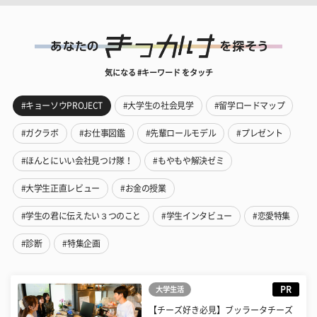
気になる #キーワード をタッチ
#キョーソウPROJECT
#大学生の社会見学
#留学ロードマップ
#ガクラボ
#お仕事図鑑
#先輩ロールモデル
#プレゼント
#ほんとにいい会社見つけ隊！
#もやもや解決ゼミ
#大学生正直レビュー
#お金の授業
#学生の君に伝えたい３つのこと
#学生インタビュー
#恋愛特集
#診断
#特集企画
PR
大学生活
【チーズ好き必見】ブッラータチーズ