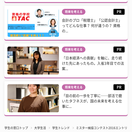
PR
将来を考える
会計のプロ「税理士」「公認会計士」
ってどんな仕事？ 何が違うの？ 資格
の...
PR
将来を考える
「日本経済への貢献」を軸に、走り続
けた先にあったもの。入省3年目での法
案...
PR
将来を考える
「目の前の一歩を丁寧に──部活で磨
いたタフネスが、国の未来を考える仕
事に...
学生の窓口トップ
大学生活
学生トレンド
ミスター獨協コンテスト2016エントリーN