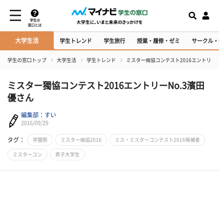
学生の
窓口とは
大学生活
学生トレンド
学生旅行
授業・履修・ゼミ
サークル・
学生の窓口トップ
大学生活
学生トレンド
ミスター獨協コンテスト2016エントリーN
ミスター獨協コンテスト2016エントリーNo.3濱田
優さん
編集部：すい
2016/09/29
タグ：
学園祭
ミスター獨協2016
ミス・ミスターコンテスト2016候補者
ミスターコン
男子大学生