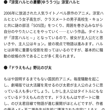
●『涼宮ハルヒの憂鬱(ゆううつ)』涼宮ハルヒ
2006年に放送された人気ライトノベル原作のアニメ。涼宮ハ
ルヒという女子高生が、クラスメートの男子高校生・キョン
と共に謎の部活「SOS団」をつくり、周囲を巻き込みながら
自分のやりたいことをやっていく……という作品。タイトル
が「涼宮ハルヒ～」となっているので、彼女が主人公だと思
いきや、主人公はキョン。彼の視点で物語は進みます。ハル
ヒは非常に重要な役割を担ってはいるのですが、基本的に騒
動の蚊帳の外であることが多く見られます。
●『ドラえもん』野比のび太
もはや説明するまでもない国民的アニメ。毎度騒動を起こ
し、劇場版では大活躍を見せるのび太君が主人公のように思
っている人も多いでしょう。しかし主人公はタイトルにもな
っているドラえもんの方です。ドラえもんはサポートに徹
し、のび太君目線で物語が進む展開がほとんどですが、作者
の藤子・F・不二雄先生が生前に講演された内容によると、の