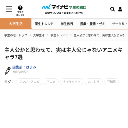
学生の
窓口とは
大学生活
学生トレンド
学生旅行
授業・履修・ゼミ
サークル・
学生の窓口トップ
大学生活
学生トレンド
主人公かと思わせて、実は主人公じゃない
主人公かと思わせて、実は主人公じゃないアニメキ
ャラ7選
編集部：はまみ
2016/09/26
タグ：
マンガ・アニメ
アニメ
キャラクター
おもしろ
豆知識