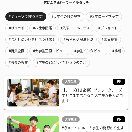
気になる #キーワード をタッチ
#キョーソウPROJECT
#大学生の社会見学
#留学ロードマップ
#ガクラボ
#お仕事図鑑
#先輩ロールモデル
#プレゼント
#ほんとにいい会社見つけ隊！
#もやもや解決ゼミ
#恋愛特集
#特集企画
#大学生正直レビュー
#学生インタビュー
#診断
#お金の授業
#学生の君に伝えたい３つのこと
PR
大学生活
【チーズ好き必見】ブッラータチーズ
でどこまで広がる？ 大学生が挑んだ自
由す...
PR
大学生活
#ぎゅ〜〜にゅー！学生の発想から生ま