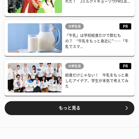
れた！ Jミルク×キョーソウPROJE...
PR
大学生活
「牛乳」は学校給食だけで飲むも
の？ “牛乳をもっと身近に”――「牛
乳でスマ...
PR
大学生活
給食だけじゃない！ 牛乳をもっと楽
しむアイデア、学生が本気で考えてみ
た
もっと見る