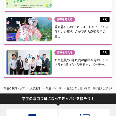
PR
将来を考える
愛知暮らしのリアルはこれだ！ “ちょ
うどいい暮らし”ができる愛知県での
生...
PR
将来を考える
新卒社員の3年以内の離職率約4% イン
フラを“錆び”から守るナカボーテッ...
学生の窓口トップ
大学生活
学生トレンド
主人公かと思わせて、実は主人公じゃない
学生の窓口会員になってきっかけを探そう！