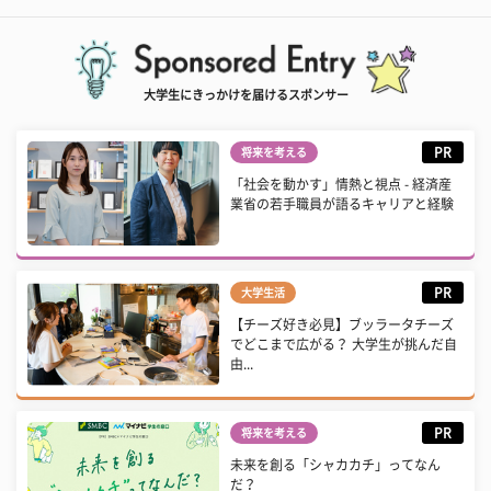
大学生にきっかけを届けるスポンサー
PR
将来を考える
「社会を動かす」情熱と視点 - 経済産
業省の若手職員が語るキャリアと経験
PR
大学生活
【チーズ好き必見】ブッラータチーズ
でどこまで広がる？ 大学生が挑んだ自
由...
PR
将来を考える
未来を創る「シャカカチ」ってなん
だ？