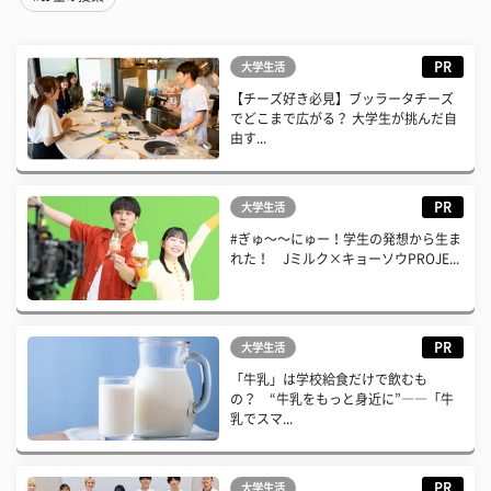
PR
大学生活
【チーズ好き必見】ブッラータチーズ
でどこまで広がる？ 大学生が挑んだ自
由す...
PR
大学生活
#ぎゅ〜〜にゅー！学生の発想から生ま
れた！ Jミルク×キョーソウPROJE...
PR
大学生活
「牛乳」は学校給食だけで飲むも
の？ “牛乳をもっと身近に”――「牛
乳でスマ...
PR
大学生活