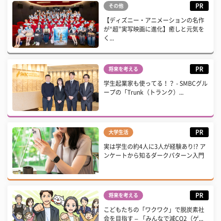
PR
その他
【ディズニー・アニメーションの名作
が“超”実写映画に進化】癒しと元気を
く...
PR
将来を考える
学生起業家も使ってる！？ - SMBCグル
ープの「Trunk（トランク）...
PR
大学生活
実は学生の約4人に3人が経験あり!? ア
ンケートから知るダークパターン入門
PR
将来を考える
こどもたちの「ワクワク」で脱炭素社
会を目指す – 「みんなで減CO2（ゲ...