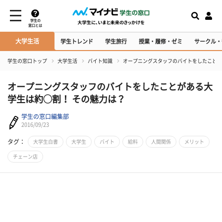
学生の
窓口とは
大学生活
学生トレンド
学生旅行
授業・履修・ゼミ
サークル・
学生の窓口トップ
大学生活
バイト知識
オープニングスタッフのバイトをしたことが
オープニングスタッフのバイトをしたことがある大
学生は約◯割！ その魅力は？
学生の窓口編集部
2016/09/23
タグ：
大学生白書
大学生
バイト
給料
人間関係
メリット
チェーン店