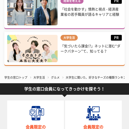
PR
将来を考える
「社会を動かす」情熱と視点 - 経済産
業省の若手職員が語るキャリアと経験
PR
大学生活
「気づいたら課金!?」ネットに潜む“ダ
ークパターン”て、知ってる？
学生の窓口トップ
大学生活
グルメ
大学生に聞いた、好きなチーズの種類ランキング
学生の窓口会員になってきっかけを探そう！
会員限定の
会員限定の