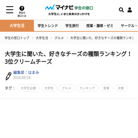
学生の
窓口とは
大学生活
学生トレンド
学生旅行
授業・履修・ゼミ
サークル・
学生の窓口トップ
大学生活
グルメ
大学生に聞いた、好きなチーズの種類ランキング
大学生に聞いた、好きなチーズの種類ランキング！
3位クリームチーズ
編集部：はまみ
2016/09/18
タグ：
大学生白書
大学生
グルメ
ランキング
食事
洋食