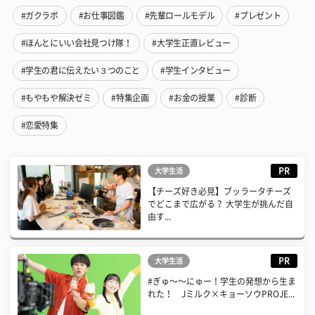
#ガクラボ
#お仕事図鑑
#先輩ロールモデル
#プレゼント
#ほんとにいい会社見つけ隊！
#大学生正直レビュー
#学生の君に伝えたい３つのこと
#学生インタビュー
#もやもや解決ゼミ
#特集企画
#お金の授業
#診断
#恋愛特集
PR
大学生活
【チーズ好き必見】ブッラータチーズ
でどこまで広がる？ 大学生が挑んだ自
由す...
PR
大学生活
#ぎゅ〜〜にゅー！学生の発想から生ま
れた！ Jミルク×キョーソウPROJE...