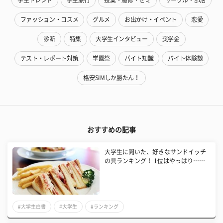
学生トレンド
学生旅行
授業・履修・ゼミ
サークル・部活
ファッション・コスメ
グルメ
お出かけ・イベント
恋愛
診断
特集
大学生インタビュー
奨学金
テスト・レポート対策
学園祭
バイト知識
バイト体験談
格安SIMしか勝たん！
おすすめの記事
大学生に聞いた、好きなサンドイッチ
の具ランキング！ 1位はやっぱり……
#大学生白書
#大学生
#ランキング