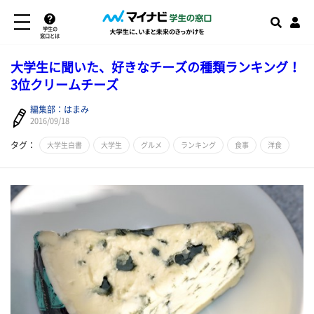
学生の
窓口とは
大学生に聞いた、好きなチーズの種類ランキング！
3位クリームチーズ
編集部：はまみ
2016/09/18
タグ：
大学生白書
大学生
グルメ
ランキング
食事
洋食