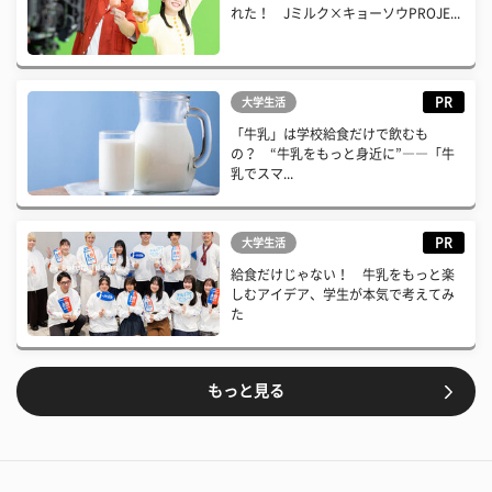
れた！ Jミルク×キョーソウPROJE...
PR
大学生活
「牛乳」は学校給食だけで飲むも
の？ “牛乳をもっと身近に”――「牛
乳でスマ...
PR
大学生活
給食だけじゃない！ 牛乳をもっと楽
しむアイデア、学生が本気で考えてみ
た
もっと見る