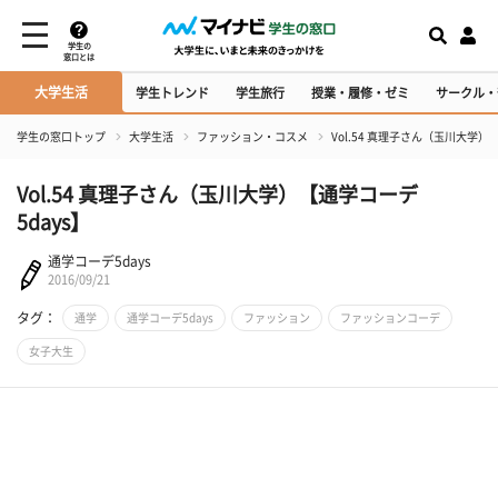
学生の
窓口とは
大学生活
学生トレンド
学生旅行
授業・履修・ゼミ
サークル・
学生の窓口トップ
大学生活
ファッション・コスメ
Vol.54 真理子さん（玉川大学）
Vol.54 真理子さん（玉川大学）【通学コーデ
5days】
通学コーデ5days
2016/09/21
タグ：
通学
通学コーデ5days
ファッション
ファッションコーデ
女子大生