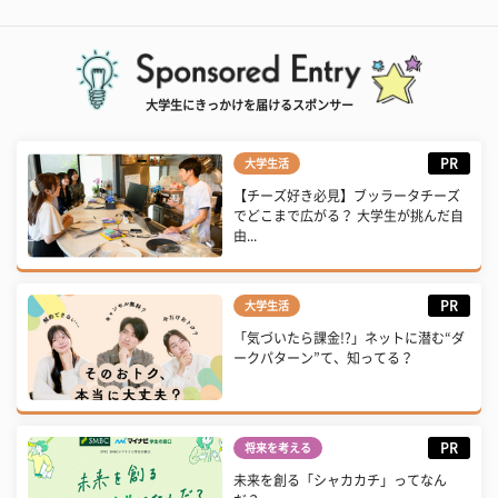
大学生にきっかけを届けるスポンサー
PR
大学生活
【チーズ好き必見】ブッラータチーズ
でどこまで広がる？ 大学生が挑んだ自
由...
PR
大学生活
「気づいたら課金!?」ネットに潜む“ダ
ークパターン”て、知ってる？
PR
将来を考える
未来を創る「シャカカチ」ってなん