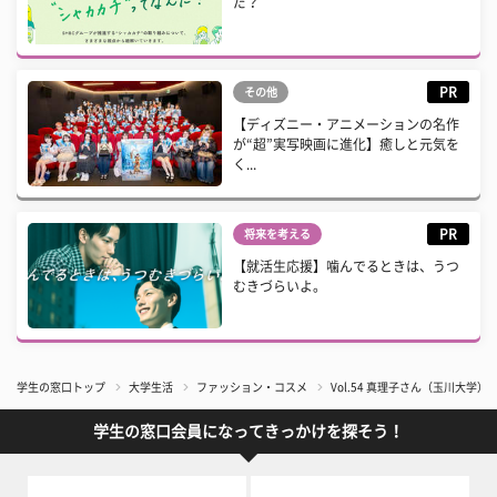
だ？
PR
その他
【ディズニー・アニメーションの名作
が“超”実写映画に進化】癒しと元気を
く...
PR
将来を考える
【就活生応援】噛んでるときは、うつ
むきづらいよ。
学生の窓口トップ
大学生活
ファッション・コスメ
Vol.54 真理子さん（玉川大学）
学生の窓口会員になってきっかけを探そう！