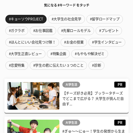
気になる #キーワード をタッチ
#キョーソウPROJECT
#大学生の社会見学
#留学ロードマップ
#ガクラボ
#お仕事図鑑
#先輩ロールモデル
#プレゼント
#ほんとにいい会社見つけ隊！
#お金の授業
#学生インタビュー
#大学生正直レビュー
#特集企画
#もやもや解決ゼミ
#恋愛特集
#学生の君に伝えたい３つのこと
#診断
PR
大学生活
【チーズ好き必見】ブッラータチーズ
でどこまで広がる？ 大学生が挑んだ自
由す...
PR
大学生活
#ぎゅ〜〜にゅー！学生の発想から生ま