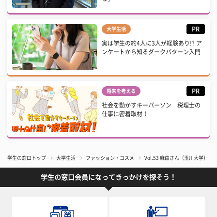
PR
大学生活
実は学生の約4人に3人が経験あり!? ア
ンケートから知るダークパターン入門
PR
将来を考える
社会を動かすキーパーソン 税理士の
仕事に密着取材！
学生の窓口トップ
大学生活
ファッション・コスメ
Vol.53 麻由さん（玉川大学）【
学生の窓口会員になってきっかけを探そう！