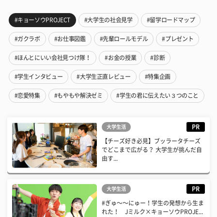
#キョーソウPROJECT
#大学生の社会見学
#留学ロードマップ
#ガクラボ
#お仕事図鑑
#先輩ロールモデル
#プレゼント
#ほんとにいい会社見つけ隊！
#お金の授業
#診断
#学生インタビュー
#大学生正直レビュー
#特集企画
#恋愛特集
#もやもや解決ゼミ
#学生の君に伝えたい３つのこと
PR
大学生活
【チーズ好き必見】ブッラータチーズ
でどこまで広がる？ 大学生が挑んだ自
由す...
PR
大学生活
#ぎゅ〜〜にゅー！学生の発想から生ま
れた！ Jミルク×キョーソウPROJE...