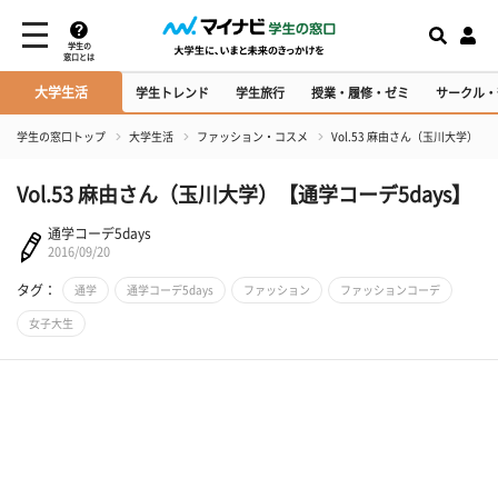
学生の
窓口とは
大学生活
学生トレンド
学生旅行
授業・履修・ゼミ
サークル・
学生の窓口トップ
大学生活
ファッション・コスメ
Vol.53 麻由さん（玉川大学）【
Vol.53 麻由さん（玉川大学）【通学コーデ5days】
通学コーデ5days
2016/09/20
タグ：
通学
通学コーデ5days
ファッション
ファッションコーデ
女子大生