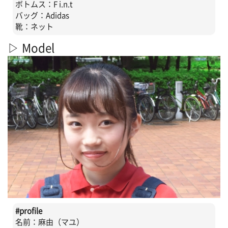
ボトムス：F i.n.t
バッグ：Adidas
靴：ネット
▷ Model
#profile
名前：麻由（マユ）