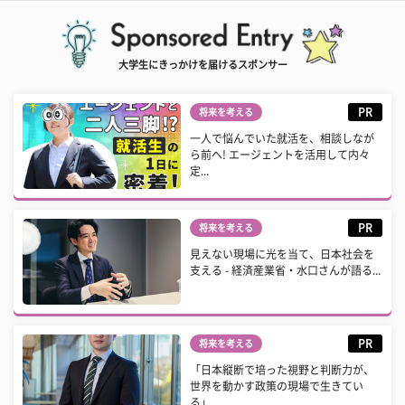
大学生にきっかけを届けるスポンサー
PR
将来を考える
一人で悩んでいた就活を、相談しなが
ら前へ! エージェントを活用して内々
定...
PR
将来を考える
見えない現場に光を当て、日本社会を
支える - 経済産業省・水口さんが語る...
PR
将来を考える
「日本縦断で培った視野と判断力が、
世界を動かす政策の現場で生きてい
る」