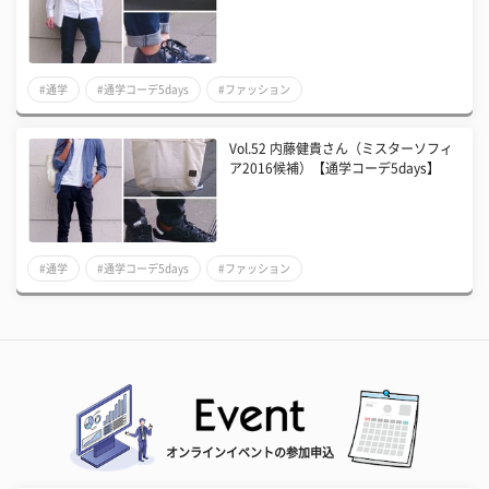
#通学
#通学コーデ5days
#ファッション
Vol.52 内藤健貴さん（ミスターソフィ
ア2016候補）【通学コーデ5days】
#通学
#通学コーデ5days
#ファッション
オンラインイベントの参加申込