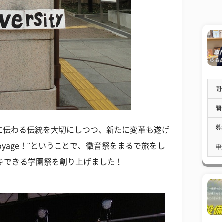
開
開
募
に伝わる伝統を大切にしつつ、新たに変革も遂げ
Voyage！"ということで、徽音祭をまるで旅をし
申
キできる学園祭を創り上げました！