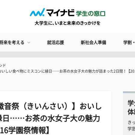
将来を考える
就活応援
新社会人準備
学割
ンド
おいしい食べ物にミスコンに縁日……お茶の水女子大の魅力が詰まった2日間！【20
学
徽音祭（きいんさい）】おいし
体
縁日……お茶の水女子大の魅力
き
16学園祭情報】
学