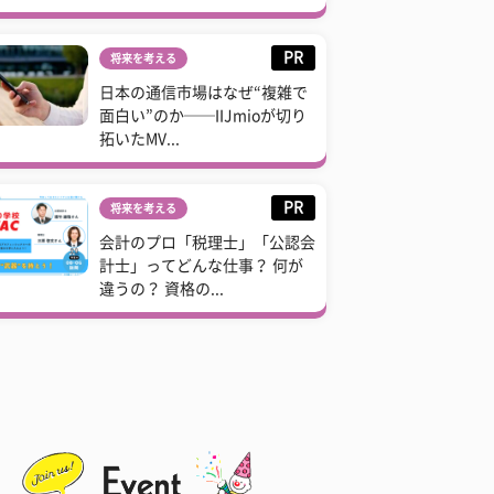
PR
将来を考える
日本の通信市場はなぜ“複雑で
面白い”のか──IIJmioが切り
拓いたMV...
PR
将来を考える
会計のプロ「税理士」「公認会
計士」ってどんな仕事？ 何が
違うの？ 資格の...