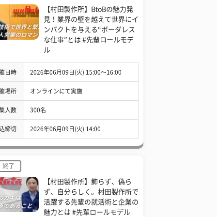
【村田製作所】BtoBの魅力発
見！業界の壁を越えて世界にイ
ンパクトを与える“ボーダレス
な仕事”とは #先輩ロールモデ
ル
催日時
2026年06月09日(火) 15:00〜16:00
催場所
オンラインにて実施
集人数
300名
込締切
2026年06月09日(火) 14:00
終了
【村田製作所】飾らず、偽ら
ず、自分らしく。村田製作所で
活躍する先輩の就活術と企業の
魅力とは #先輩ロールモデル