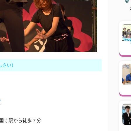
んさい）
）
/
国寺駅から徒歩７分