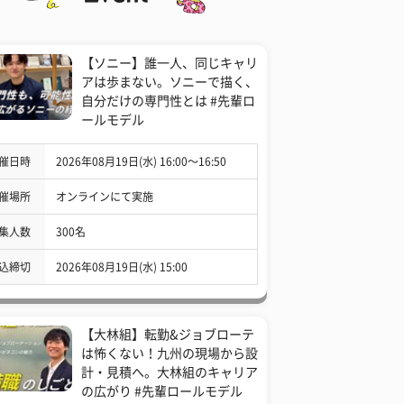
【ソニー】誰一人、同じキャリ
アは歩まない。ソニーで描く、
自分だけの専門性とは #先輩ロ
ールモデル
催日時
2026年08月19日(水) 16:00〜16:50
催場所
オンラインにて実施
集人数
300名
込締切
2026年08月19日(水) 15:00
【大林組】転勤&ジョブローテ
は怖くない！九州の現場から設
計・見積へ。大林組のキャリア
の広がり #先輩ロールモデル