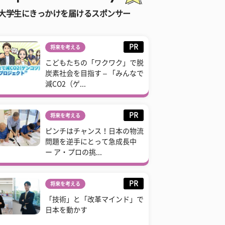
大学生にきっかけを届けるスポンサー
PR
将来を考える
こどもたちの「ワクワク」で脱
炭素社会を目指す – 「みんなで
減CO2（ゲ...
PR
将来を考える
ピンチはチャンス！日本の物流
問題を逆手にとって急成長中
ー ア・プロの挑...
PR
将来を考える
「技術」と「改革マインド」で
日本を動かす