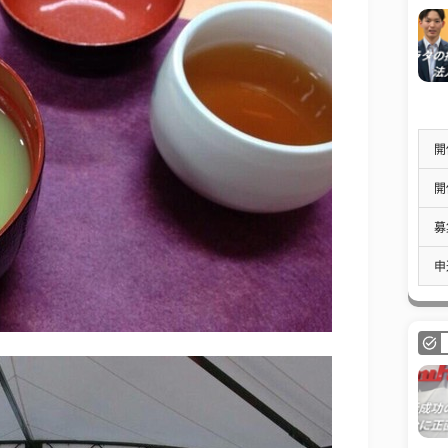
開
開
募
申