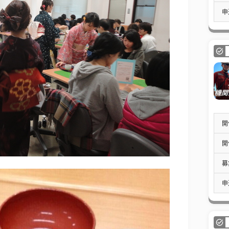
申
開
開
募
申