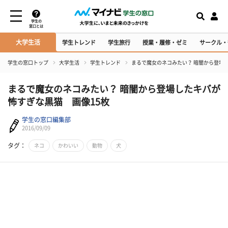
学生の
窓口とは
大学生活
学生トレンド
学生旅行
授業・履修・ゼミ
サークル・
学生の窓口トップ
大学生活
学生トレンド
まるで魔女のネコみたい？ 暗闇から登場
まるで魔女のネコみたい？ 暗闇から登場したキバが
怖すぎな黒猫 画像15枚
学生の窓口編集部
2016/09/09
タグ：
ネコ
かわいい
動物
犬