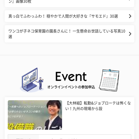
ン』画像30枚
真っ白でふわっふわ！ 穏やかで人間が大好きな『サモエド』30選
ワンコが子ネコ保育園の園長さんに！ 一生懸命お世話している写真10
選
オンラインイベントの参加申込
【大林組】転勤&ジョブローテは怖くな
い！九州の現場から設