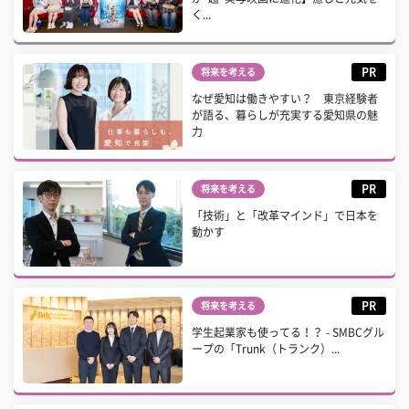
く...
PR
将来を考える
なぜ愛知は働きやすい？ 東京経験者
が語る、暮らしが充実する愛知県の魅
力
PR
将来を考える
「技術」と「改革マインド」で日本を
動かす
PR
将来を考える
学生起業家も使ってる！？ - SMBCグル
ープの「Trunk（トランク）...