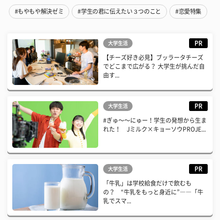
#もやもや解決ゼミ
#学生の君に伝えたい３つのこと
#恋愛特集
PR
大学生活
【チーズ好き必見】ブッラータチーズ
でどこまで広がる？ 大学生が挑んだ自
由す...
PR
大学生活
#ぎゅ〜〜にゅー！学生の発想から生ま
れた！ Jミルク×キョーソウPROJE...
PR
大学生活
「牛乳」は学校給食だけで飲むも
の？ “牛乳をもっと身近に”――「牛
乳でスマ...