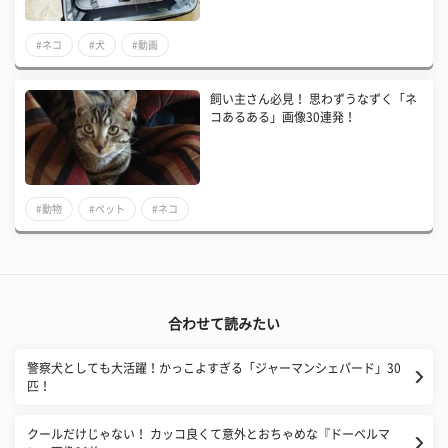
#ネコ
#犬
#動画
飼い主さん必見！ 思わずうなずく「ネ
コあるある」画像30連発！
#動物
#ペット
#ネコ
合わせて読みたい
警察犬としても大活躍！かっこよすぎる「ジャーマンシェパード」30
匹！
クールだけじゃない！ カッコ良くて意外とおちゃめな『ドーベルマ