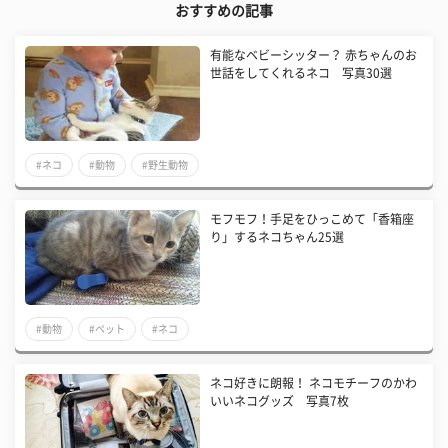
おすすめの記事
有能なベビーシッター？ 赤ちゃんのお
世話をしてくれるネコ 写真30選
#ネコ
#動物
#野生動物
モフモフ！手足をひっこめて「香箱座
り」するネコちゃん25選
#動物
#ペット
#ネコ
ネコ好きに朗報！ ネコモチーフのかわ
いいネコグッズ 写真7枚