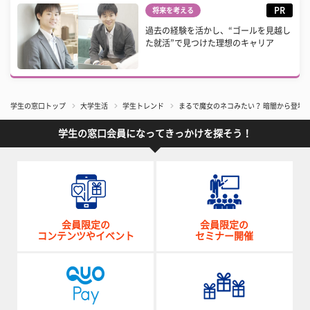
PR
将来を考える
過去の経験を活かし、“ゴールを見越し
た就活”で見つけた理想のキャリア
学生の窓口トップ
大学生活
学生トレンド
まるで魔女のネコみたい？ 暗闇から登場
学生の窓口会員になってきっかけを探そう！
会員限定の
会員限定の
コンテンツやイベント
セミナー開催