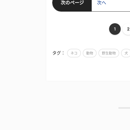
次のページ
次へ
1
2
タグ：
ネコ
動物
野生動物
犬