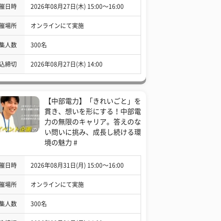
催日時
2026年08月27日(木) 15:00〜16:00
催場所
オンラインにて実施
集人数
300名
込締切
2026年08月27日(木) 14:00
【中部電力】「きれいごと」を
貫き、想いを形にする！中部電
力の無限のキャリア。答えのな
い問いに挑み、成長し続ける環
境の魅力 #
催日時
2026年08月31日(月) 15:00〜16:00
催場所
オンラインにて実施
集人数
300名