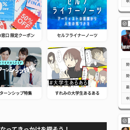
申
の窓口 限定クーポン
セルフライナーノーツ
開
開
募
ターンシップ特集
すれみの大学生あるある
申
なってきっかけを探そう！