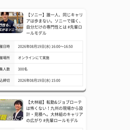
【ソニー】誰一人、同じキャリ
アは歩まない。ソニーで描く、
自分だけの専門性とは #先輩ロ
ールモデル
催日時
2026年08月19日(水) 16:00〜16:50
催場所
オンラインにて実施
集人数
300名
込締切
2026年08月19日(水) 15:00
【大林組】転勤&ジョブローテ
は怖くない！九州の現場から設
計・見積へ。大林組のキャリア
の広がり #先輩ロールモデル