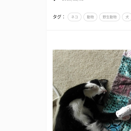
タグ：
ネコ
動物
野生動物
犬