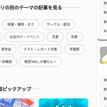
開
リの別のテーマの記事を見る
開
募
授業・履修・ゼミ
サークル・部活
申
お出かけ・イベント
恋愛
診断
奨学金
テスト・レポート対策
学園祭
ト体験談
格安SIMしか勝たん！
開
部ピックアップ
開
募