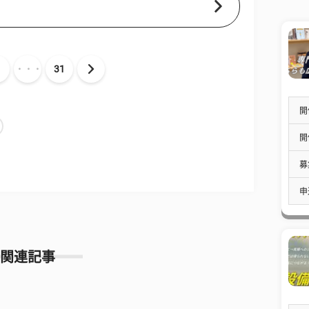
・・・
31
開
開
募
申
関連記事