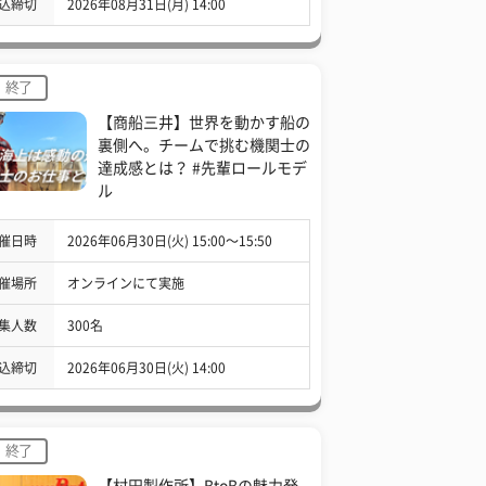
込締切
2026年08月31日(月) 14:00
終了
【商船三井】世界を動かす船の
裏側へ。チームで挑む機関士の
達成感とは？ #先輩ロールモデ
ル
催日時
2026年06月30日(火) 15:00〜15:50
催場所
オンラインにて実施
集人数
300名
込締切
2026年06月30日(火) 14:00
終了
【村田製作所】BtoBの魅力発