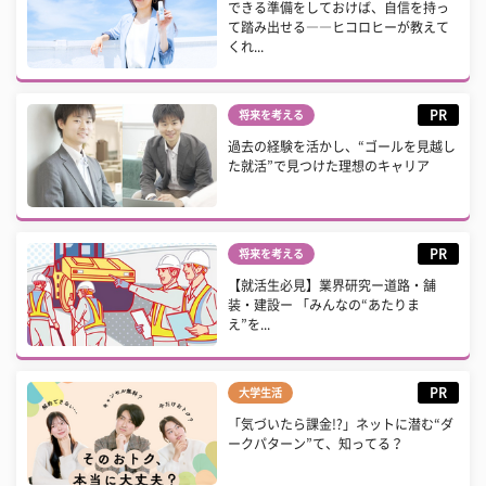
できる準備をしておけば、自信を持っ
て踏み出せる――ヒコロヒーが教えて
くれ...
PR
将来を考える
過去の経験を活かし、“ゴールを見越し
た就活”で見つけた理想のキャリア
PR
将来を考える
【就活生必見】業界研究ー道路・舗
装・建設ー 「みんなの“あたりま
え”を...
PR
大学生活
「気づいたら課金!?」ネットに潜む“ダ
ークパターン”て、知ってる？