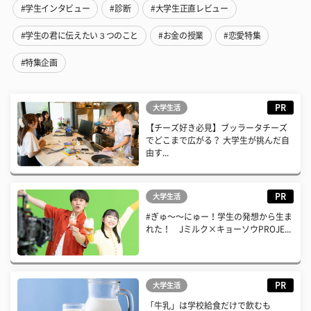
#学生インタビュー
#診断
#大学生正直レビュー
#学生の君に伝えたい３つのこと
#お金の授業
#恋愛特集
#特集企画
PR
大学生活
【チーズ好き必見】ブッラータチーズ
でどこまで広がる？ 大学生が挑んだ自
由す...
PR
大学生活
#ぎゅ〜〜にゅー！学生の発想から生ま
れた！ Jミルク×キョーソウPROJE...
PR
大学生活
「牛乳」は学校給食だけで飲むも