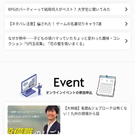
RPGのパーティーって結局何人がベスト？ 大学生に聞いてみた
【ネタバレ注意】騙された！ ゲームの名裏切りキャラ7選
なぜか熱中……子どもの頃ハマっていたちょっと変わった趣味・コレ
クション「5円玉収集」「花の蜜を吸いまくる」
オンラインイベントの参加申込
【大林組】転勤&ジョブローテは怖くな
い！九州の現場から設