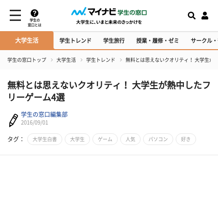
学生の
窓口とは
大学生活
学生トレンド
学生旅行
授業・履修・ゼミ
サークル・
学生の窓口トップ
大学生活
学生トレンド
無料とは思えないクオリティ！ 大学生が
無料とは思えないクオリティ！ 大学生が熱中したフ
リーゲーム4選
学生の窓口編集部
2016/09/01
タグ：
大学生白書
大学生
ゲーム
人気
パソコン
好き