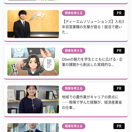
PR
将来を考える
【ディーエムソリューションズ】入社3
年目営業職の先輩が語る！就活で磨い
た...
PR
将来を考える
Oliveの魅力を学生とともに広げる - 企
業の課題から創出した実践的な...
PR
将来を考える
地域での農作業がキャリアの原点に
──現場で学んだ経験が、経済産業省
の仕事...
PR
将来を考える