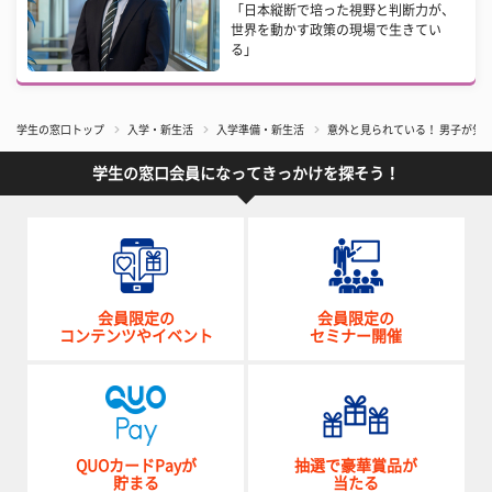
「日本縦断で培った視野と判断力が、
世界を動かす政策の現場で生きてい
る」
学生の窓口トップ
入学・新生活
入学準備・新生活
意外と見られている！ 男子が気
学生の窓口会員になってきっかけを探そう！
会員限定の
会員限定の
コンテンツやイベント
セミナー開催
QUOカードPayが
抽選で豪華賞品が
貯まる
当たる