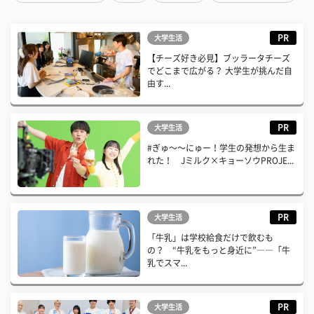
PR
大学生活
【チーズ好き必見】ブッラータチーズ
でどこまで広がる？ 大学生が挑んだ自
由す...
PR
大学生活
#ぎゅ〜〜にゅー！学生の発想から生ま
れた！ Jミルク×キョーソウPROJE...
PR
大学生活
「牛乳」は学校給食だけで飲むも
の？ “牛乳をもっと身近に”――「牛
乳でスマ...
PR
大学生活