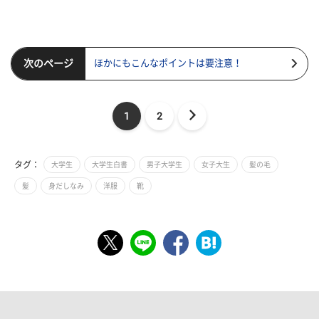
次のページ
ほかにもこんなポイントは要注意！
1
2
タグ：
大学生
大学生白書
男子大学生
女子大生
髪の毛
髪
身だしなみ
洋服
靴