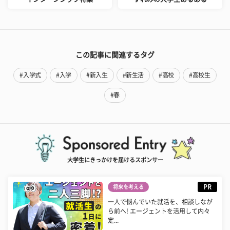
この記事に関連するタグ
#入学式
#入学
#新入生
#新生活
#高校
#高校生
#春
大学生にきっかけを届けるスポンサー
PR
将来を考える
一人で悩んでいた就活を、相談しなが
ら前へ! エージェントを活用して内々
定...