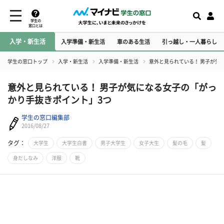
学生の
窓口とは
入学・新生活
入学準備・新生活
車のある生活
引っ越し・一人暮らし
学生の窓口トップ
入学・新生活
入学準備・新生活
意外と見られている！ 男子が気
意外と見られている！ 男子が気になる女子の「がっ
かり手抜きポイント」3つ
学生の窓口編集部
2016/08/27
タグ：
大学生
大学生白書
男子大学生
女子大生
髪の毛
髪
身だしなみ
洋服
靴