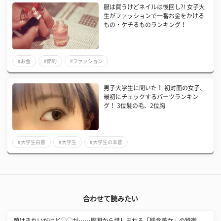
服は買うけどネイルは後回し?! 女子大
生がファッションで一番お金をかける
もの・ケチるものランキング！
#お金
#節約
#ファッション
男子大学生に聞いた！ 初対面の女子、
最初にチェックするパーツランキン
グ！ 3位髪の毛、2位胸
#大学生白書
#大学生
#大学生の本音
合わせて読みたい
顔はきれいだけど◯◯が……周囲から惜しまれる「残念美女」の特徴