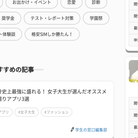
お出かけ・イベント
恋愛
診断
開
開
奨学金
テスト・レポート対策
学園祭
募
ト体験談
格安SIMしか勝たん！
申
すすめの記事
分史上最強に盛れる！ 女子大生が選んだオススメ
撮りアプリ3選
開
アプリ
#女子大生
#ファッション
開
募
学生の窓口編集部