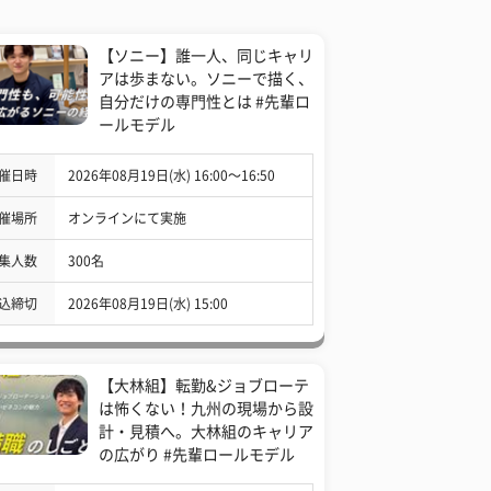
【ソニー】誰一人、同じキャリ
アは歩まない。ソニーで描く、
自分だけの専門性とは #先輩ロ
ールモデル
催日時
2026年08月19日(水) 16:00〜16:50
催場所
オンラインにて実施
集人数
300名
込締切
2026年08月19日(水) 15:00
【大林組】転勤&ジョブローテ
は怖くない！九州の現場から設
計・見積へ。大林組のキャリア
の広がり #先輩ロールモデル