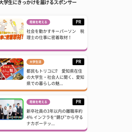
大学生にきっかけを届けるスポンサー
PR
将来を考える
社会を動かすキーパーソン 税
理士の仕事に密着取材！
PR
大学生活
都民もトリコに⁉ 愛知県在住
の大学生・社会人に聞く、愛知
県での暮らしの魅...
PR
将来を考える
新卒社員の3年以内の離職率約
4% インフラを“錆び”から守る
ナカボーテッ...