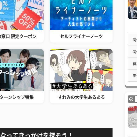
の窓口 限定クーポン
セルフライナーノーツ
開
開
募
申
ターンシップ特集
すれみの大学生あるある
なってきっかけを探そう！