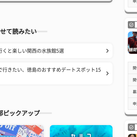
申
せて読みたい
行くと楽しい関西の水族館5選
開
で行きたい、徳島のおすすめデートスポット15
開
募
申
部ピックアップ