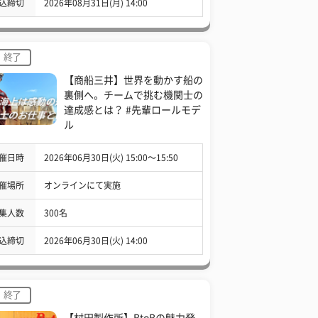
込締切
2026年08月31日(月) 14:00
終了
【商船三井】世界を動かす船の
裏側へ。チームで挑む機関士の
達成感とは？ #先輩ロールモデ
ル
催日時
2026年06月30日(火) 15:00〜15:50
催場所
オンラインにて実施
集人数
300名
込締切
2026年06月30日(火) 14:00
終了
【村田製作所】BtoBの魅力発