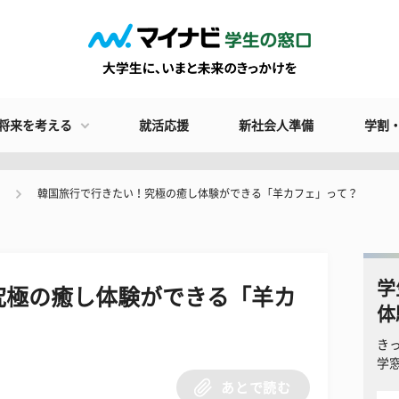
将来を考える
就活応援
新社会人準備
学割
韓国旅行で行きたい！究極の癒し体験ができる「羊カフェ」って？
学
究極の癒し体験ができる「羊カ
体
き
学
あとで読む