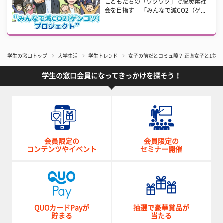
こどもたちの「ワクワク」で脱炭素社
会を目指す – 「みんなで減CO2（ゲ...
学生の窓口トップ
大学生活
学生トレンド
女子の前だとコミュ障？ 正直女子と1対
学生の窓口会員になってきっかけを探そう！
会員限定の
会員限定の
コンテンツやイベント
セミナー開催
QUOカードPayが
抽選で豪華賞品が
貯まる
当たる