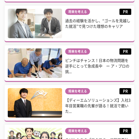
PR
将来を考える
過去の経験を活かし、“ゴールを見越し
た就活”で見つけた理想のキャリア
PR
将来を考える
ピンチはチャンス！日本の物流問題を
逆手にとって急成長中 ー ア・プロの
挑...
PR
将来を考える
【ディーエムソリューションズ】入社3
年目営業職の先輩が語る！就活で磨い
た...
PR
将来を考える