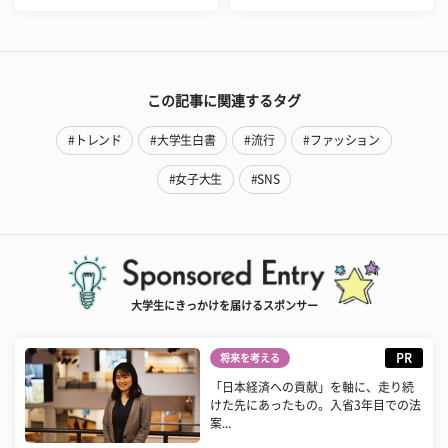
この記事に関連するタグ
#トレンド
#大学生白書
#流行
#ファッション
#女子大生
#SNS
大学生にきっかけを届けるスポンサー
PR
将来を考える
「日本経済への貢献」を軸に、走り続
けた先にあったもの。入省3年目での法
案...