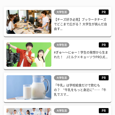
PR
大学生活
【チーズ好き必見】ブッラータチーズ
でどこまで広がる？ 大学生が挑んだ自
由す...
PR
大学生活
#ぎゅ〜〜にゅー！学生の発想から生ま
れた！ Jミルク×キョーソウPROJE...
PR
大学生活
「牛乳」は学校給食だけで飲むも
の？ “牛乳をもっと身近に”――「牛
乳でスマ...
PR
大学生活