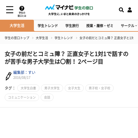
学生の
窓口とは
大学生活
学生トレンド
学生旅行
授業・履修・ゼミ
サークル・
学生の窓口トップ
大学生活
学生トレンド
女子の前だとコミュ障？ 正直女子と1対
女子の前だとコミュ障？ 正直女子と1対1で話すの
が苦手な男子大学生は〇割！ 2ページ目
編集部：すい
2016/08/17
タグ：
大学生白書
男子大学生
女子大生
男子校・女子校
コミュニケーション
会話