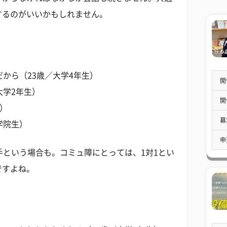
するのがいいかもしれません。
から（23歳／大学4年生）
開
大学2年生）
開
生）
募
学院生）
申
手という場合も。コミュ障にとっては、1対1とい
ですよね。