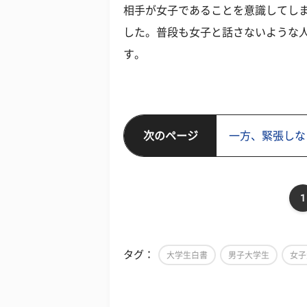
相手が女子であることを意識してし
した。普段も女子と話さないような
す。
次のページ
一方、緊張しな
1
タグ：
大学生白書
男子大学生
女子