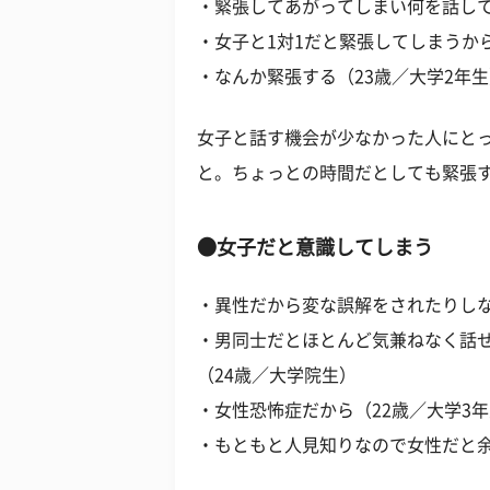
・緊張してあがってしまい何を話して
・女子と1対1だと緊張してしまうから
・なんか緊張する（23歳／大学2年
女子と話す機会が少なかった人にと
と。ちょっとの時間だとしても緊張
●女子だと意識してしまう
・異性だから変な誤解をされたりしな
・男同士だとほとんど気兼ねなく話
（24歳／大学院生）
・女性恐怖症だから（22歳／大学3
・もともと人見知りなので女性だと余