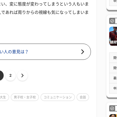
申
まい、変に態度が変わってしまうという人もいま
人であれば周りからの視線も気になってしまいま
い人の意見は？
開
開
2
募
申
大生
男子校・女子校
コミュニケーション
会話