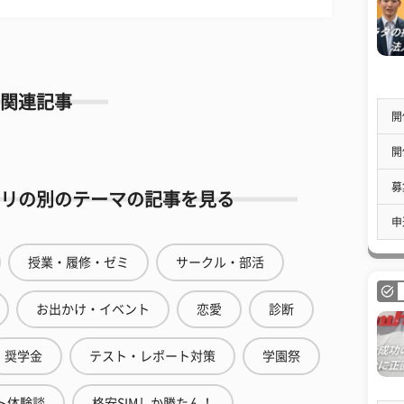
関連記事
開
開
募
リの別のテーマの記事を見る
申
授業・履修・ゼミ
サークル・部活
お出かけ・イベント
恋愛
診断
奨学金
テスト・レポート対策
学園祭
ト体験談
格安SIMしか勝たん！