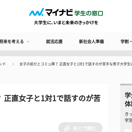
将来を考える
就活応援
新社会人準備
学割
ンド
女子の前だとコミュ障？ 正直女子と1対1で話すのが苦手な男子大学生
学
 正直女子と1対1で話すのが苦
体
！
き
学
あとで読む