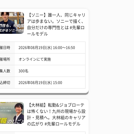
【ソニー】誰一人、同じキャリ
アは歩まない。ソニーで描く、
自分だけの専門性とは #先輩ロ
ールモデル
催日時
2026年08月19日(水) 16:00〜16:50
催場所
オンラインにて実施
集人数
300名
込締切
2026年08月19日(水) 15:00
【大林組】転勤&ジョブローテ
は怖くない！九州の現場から設
計・見積へ。大林組のキャリア
の広がり #先輩ロールモデル