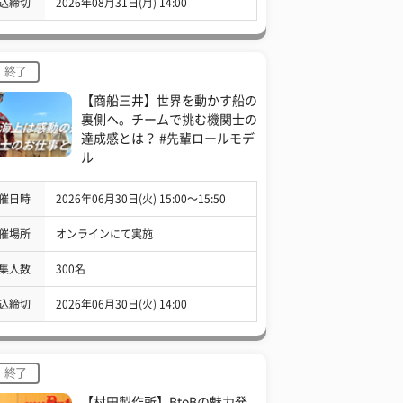
込締切
2026年08月31日(月) 14:00
終了
【商船三井】世界を動かす船の
裏側へ。チームで挑む機関士の
達成感とは？ #先輩ロールモデ
ル
催日時
2026年06月30日(火) 15:00〜15:50
催場所
オンラインにて実施
集人数
300名
込締切
2026年06月30日(火) 14:00
終了
【村田製作所】BtoBの魅力発