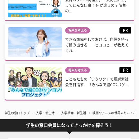
ってどんな仕事？ 何が違うの？ 資格
の...
PR
将来を考える
できる準備をしておけば、自信を持っ
て踏み出せる――ヒコロヒーが教えて
くれ...
PR
将来を考える
こどもたちの「ワクワク」で脱炭素社
会を目指す – 「みんなで減CO2（ゲ...
学生の窓口トップ
入学・新生活
入学準備・新生活
映画やアニメの世界みたい！ 初
学生の窓口会員になってきっかけを探そう！