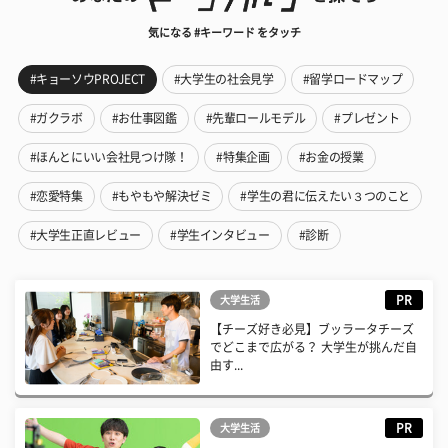
気になる #キーワード をタッチ
#キョーソウPROJECT
#大学生の社会見学
#留学ロードマップ
#ガクラボ
#お仕事図鑑
#先輩ロールモデル
#プレゼント
#ほんとにいい会社見つけ隊！
#特集企画
#お金の授業
#恋愛特集
#もやもや解決ゼミ
#学生の君に伝えたい３つのこと
#大学生正直レビュー
#学生インタビュー
#診断
PR
大学生活
【チーズ好き必見】ブッラータチーズ
でどこまで広がる？ 大学生が挑んだ自
由す...
PR
大学生活