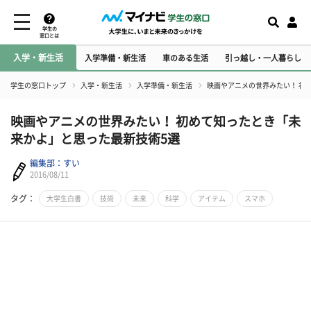
学生の
窓口とは
入学・新生活
入学準備・新生活
車のある生活
引っ越し・一人暮らし
学生の窓口トップ
入学・新生活
入学準備・新生活
映画やアニメの世界みたい！ 初
映画やアニメの世界みたい！ 初めて知ったとき「未
来かよ」と思った最新技術5選
編集部：すい
2016/08/11
タグ：
大学生白書
技術
未来
科学
アイテム
スマホ