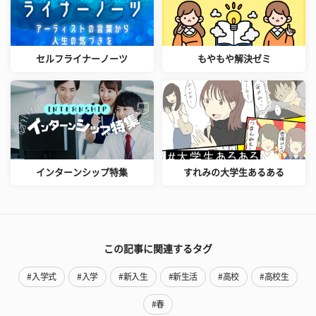
セルフライナーノーツ
もやもや解決ゼミ
インターンシップ特集
すれみの大学生あるある
この記事に関連するタグ
#入学式
#入学
#新入生
#新生活
#高校
#高校生
#春