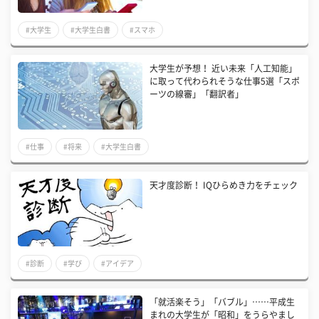
#大学生
#大学生白書
#スマホ
大学生が予想！ 近い未来「人工知能」
に取って代わられそうな仕事5選「スポ
ーツの線審」「翻訳者」
#仕事
#将来
#大学生白書
天才度診断！ IQひらめき力をチェック
#診断
#学び
#アイデア
「就活楽そう」「バブル」……平成生
まれの大学生が「昭和」をうらやまし