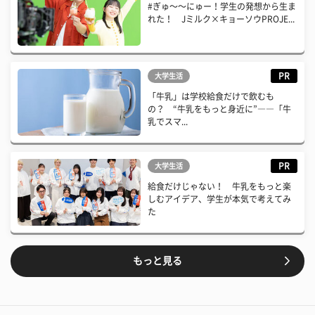
#ぎゅ〜〜にゅー！学生の発想から生ま
れた！ Jミルク×キョーソウPROJE...
PR
大学生活
「牛乳」は学校給食だけで飲むも
の？ “牛乳をもっと身近に”――「牛
乳でスマ...
PR
大学生活
給食だけじゃない！ 牛乳をもっと楽
しむアイデア、学生が本気で考えてみ
た
もっと見る