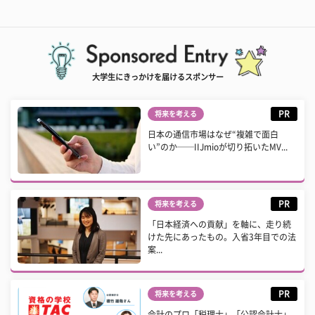
大学生にきっかけを届けるスポンサー
PR
将来を考える
日本の通信市場はなぜ“複雑で面白
い”のか──IIJmioが切り拓いたMV...
PR
将来を考える
「日本経済への貢献」を軸に、走り続
けた先にあったもの。入省3年目での法
案...
PR
将来を考える
会計のプロ「税理士」「公認会計士」