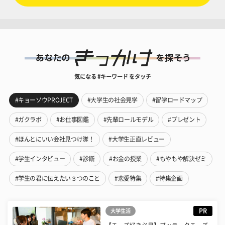
気になる #キーワード をタッチ
#キョーソウPROJECT
#大学生の社会見学
#留学ロードマップ
#ガクラボ
#お仕事図鑑
#先輩ロールモデル
#プレゼント
#ほんとにいい会社見つけ隊！
#大学生正直レビュー
#学生インタビュー
#診断
#お金の授業
#もやもや解決ゼミ
#学生の君に伝えたい３つのこと
#恋愛特集
#特集企画
PR
大学生活