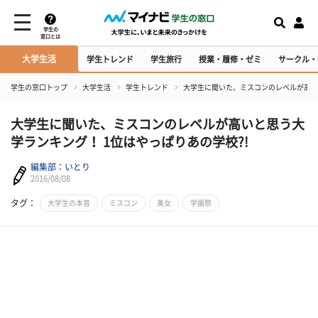
学生の
窓口とは
大学生活
学生トレンド
学生旅行
授業・履修・ゼミ
サークル・
学生の窓口トップ
大学生活
学生トレンド
大学生に聞いた、ミスコンのレベルが高いと
大学生に聞いた、ミスコンのレベルが高いと思う大
学ランキング！ 1位はやっぱりあの学校?!
編集部：いとり
2016/08/08
タグ：
大学生の本音
ミスコン
美女
学園祭