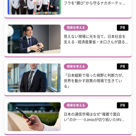
フラを“錆び”から守るナカボーテッ...
PR
将来を考える
見えない現場に光を当て、日本社会を
支える - 経済産業省・水口さんが語る...
PR
将来を考える
「日本縦断で培った視野と判断力が、
世界を動かす政策の現場で生きてい
る」
PR
将来を考える
日本の通信市場はなぜ“複雑で面白
い”のか──IIJmioが切り拓いたMV...