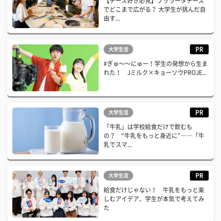
【チーズ好き必見】ブッラータチーズ
でどこまで広がる？ 大学生が挑んだ自
由す...
PR
大学生活
#ぎゅ〜〜にゅー！学生の発想から生ま
れた！ Jミルク×キョーソウPROJE...
PR
大学生活
「牛乳」は学校給食だけで飲むも
の？ “牛乳をもっと身近に”――「牛
乳でスマ...
PR
大学生活
給食だけじゃない！ 牛乳をもっと楽
しむアイデア、学生が本気で考えてみ
た