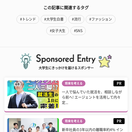
この記事に関連するタグ
#トレンド
#大学生白書
#流行
#ファッション
#女子大生
#SNS
大学生にきっかけを届けるスポンサー
PR
将来を考える
一人で悩んでいた就活を、相談しなが
ら前へ! エージェントを活用して内々
定...
PR
将来を考える
新卒社員の3年以内の離職率約4% イン