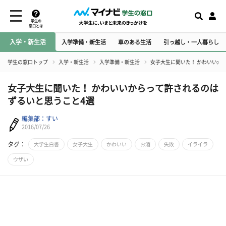
学生の
窓口とは
入学・新生活
入学準備・新生活
車のある生活
引っ越し・一人暮らし
学生の窓口トップ
入学・新生活
入学準備・新生活
女子大生に聞いた！ かわいいか
女子大生に聞いた！ かわいいからって許されるのは
ずるいと思うこと4選
編集部：すい
2016/07/26
タグ：
大学生白書
女子大生
かわいい
お酒
失敗
イライラ
ウザい