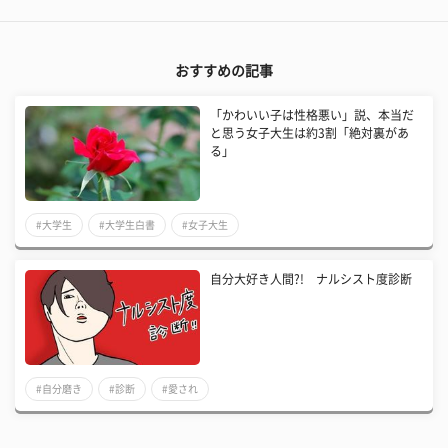
おすすめの記事
「かわいい子は性格悪い」説、本当だ
と思う女子大生は約3割「絶対裏があ
る」
#大学生
#大学生白書
#女子大生
自分大好き人間?! ナルシスト度診断
#自分磨き
#診断
#愛され