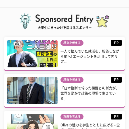
大学生にきっかけを届けるスポンサー
PR
将来を考える
一人で悩んでいた就活を、相談しなが
ら前へ! エージェントを活用して内々
定...
PR
将来を考える
「日本縦断で培った視野と判断力が、
世界を動かす政策の現場で生きてい
る」
PR
将来を考える
Oliveの魅力を学生とともに広げる - 企