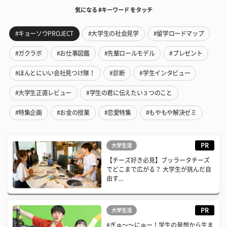
気になる #キーワード をタッチ
#キョーソウPROJECT
#大学生の社会見学
#留学ロードマップ
#ガクラボ
#お仕事図鑑
#先輩ロールモデル
#プレゼント
#ほんとにいい会社見つけ隊！
#診断
#学生インタビュー
#大学生正直レビュー
#学生の君に伝えたい３つのこと
#特集企画
#お金の授業
#恋愛特集
#もやもや解決ゼミ
PR
大学生活
【チーズ好き必見】ブッラータチーズ
でどこまで広がる？ 大学生が挑んだ自
由す...
PR
大学生活
#ぎゅ〜〜にゅー！学生の発想から生ま