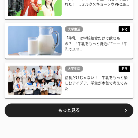
れた！ Jミルク×キョーソウPROJE...
PR
大学生活
「牛乳」は学校給食だけで飲むも
の？ “牛乳をもっと身近に”――「牛
乳でスマ...
PR
大学生活
給食だけじゃない！ 牛乳をもっと楽
しむアイデア、学生が本気で考えてみ
た
もっと見る