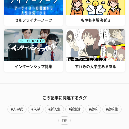
セルフライナーノーツ
もやもや解決ゼミ
インターンシップ特集
すれみの大学生あるある
この記事に関連するタグ
#入学式
#入学
#新入生
#新生活
#高校
#高校生
#春