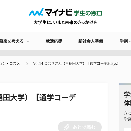
将来を考える
就活応援
新社会人準備
学割
ョン・コスメ
Vol.14 つばささん（早稲田大学）【通学コーデ5days】
学
（早稲田大学）【通学コーデ
体
き
学
あとで読む