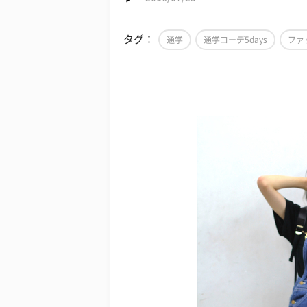
タグ：
通学
通学コーデ5days
ファ