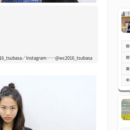
開
開
tsubasa／Instagram……@wc2016_tsubasa
募
申