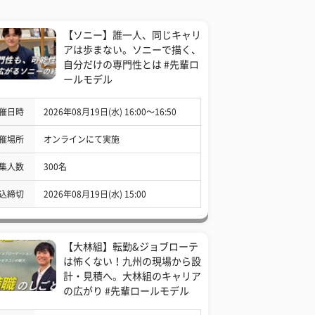
【ソニー】誰一人、同じキャリ
アは歩まない。ソニーで描く、
自分だけの専門性とは #先輩ロ
ールモデル
催日時
2026年08月19日(水) 16:00〜16:50
催場所
オンラインにて実施
集人数
300名
込締切
2026年08月19日(水) 15:00
【大林組】転勤&ジョブローテ
は怖くない！九州の現場から設
計・見積へ。大林組のキャリア
の広がり #先輩ロールモデル