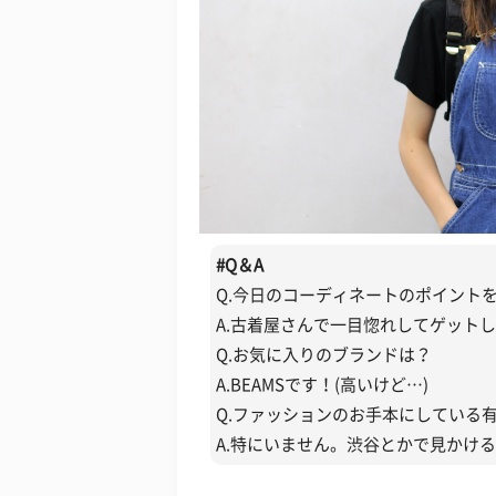
#
Q＆A
Q.今日のコーディネートのポイント
A.古着屋さんで一目惚れしてゲット
Q.お気に入りのブランドは？
A.BEAMSです！(高いけど…)
Q.ファッションのお手本にしている
A.特にいません。渋谷とかで見かけ