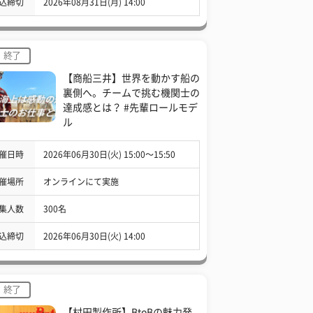
込締切
2026年08月31日(月) 14:00
終了
【商船三井】世界を動かす船の
裏側へ。チームで挑む機関士の
達成感とは？ #先輩ロールモデ
ル
催日時
2026年06月30日(火) 15:00〜15:50
催場所
オンラインにて実施
集人数
300名
込締切
2026年06月30日(火) 14:00
終了
【村田製作所】BtoBの魅力発