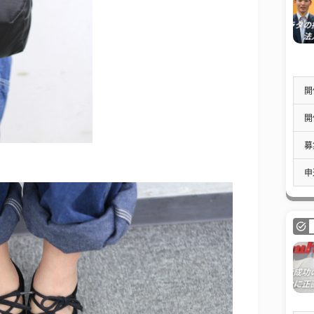
開
開
募
申