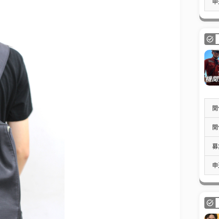
申
開
開
募
申