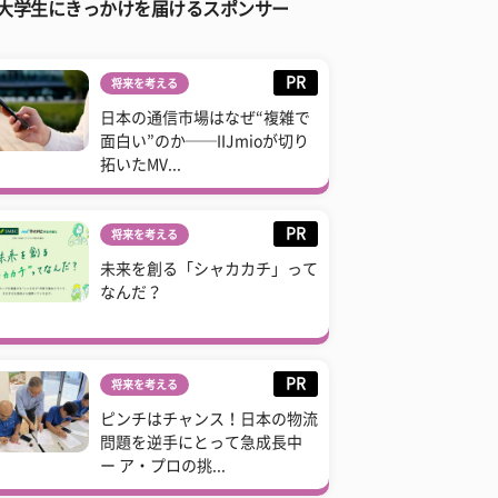
大学生にきっかけを届けるスポンサー
PR
将来を考える
日本の通信市場はなぜ“複雑で
面白い”のか──IIJmioが切り
拓いたMV...
PR
将来を考える
未来を創る「シャカカチ」って
なんだ？
PR
将来を考える
ピンチはチャンス！日本の物流
問題を逆手にとって急成長中
ー ア・プロの挑...