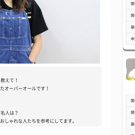
開
開
募
申
を教えて！
したオーバーオールです！
開
開
有名人は？
るおしゃれな人たちを参考にしてます。
募