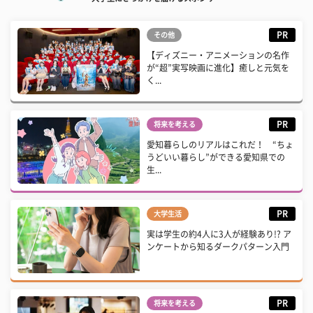
PR
その他
【ディズニー・アニメーションの名作
が“超”実写映画に進化】癒しと元気を
く...
PR
将来を考える
愛知暮らしのリアルはこれだ！ “ちょ
うどいい暮らし”ができる愛知県での
生...
PR
大学生活
実は学生の約4人に3人が経験あり!? ア
ンケートから知るダークパターン入門
PR
将来を考える