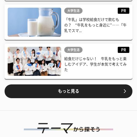
PR
大学生活
「牛乳」は学校給食だけで飲むも
の？ “牛乳をもっと身近に”――「牛
乳でスマ...
PR
大学生活
給食だけじゃない！ 牛乳をもっと楽
しむアイデア、学生が本気で考えてみ
た
もっと見る