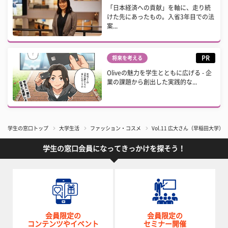
「日本経済への貢献」を軸に、走り続
けた先にあったもの。入省3年目での法
案...
PR
将来を考える
Oliveの魅力を学生とともに広げる - 企
業の課題から創出した実践的な...
学生の窓口トップ
大学生活
ファッション・コスメ
Vol.11 広大さん（早稲田大学）
学生の窓口会員になってきっかけを探そう！
会員限定の
会員限定の
コンテンツやイベント
セミナー開催