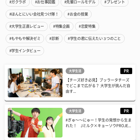
#ガクラボ
#お仕事図鑑
#先輩ロールモデル
#プレゼント
#ほんとにいい会社見つけ隊！
#お金の授業
#大学生正直レビュー
#特集企画
#恋愛特集
#もやもや解決ゼミ
#診断
#学生の君に伝えたい３つのこと
#学生インタビュー
PR
大学生活
【チーズ好き必見】ブッラータチーズ
でどこまで広がる？ 大学生が挑んだ自
由す...
PR
大学生活
#ぎゅ〜〜にゅー！学生の発想から生ま
れた！ Jミルク×キョーソウPROJE...