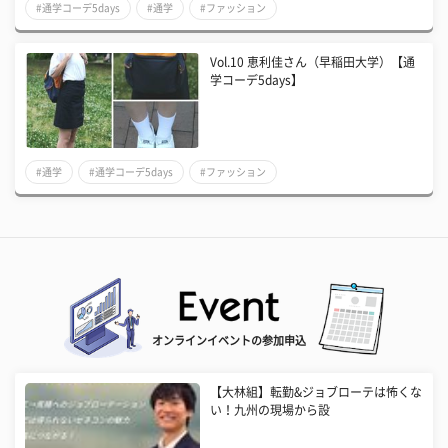
#通学コーデ5days
#通学
#ファッション
Vol.10 恵利佳さん（早稲田大学）【通
学コーデ5days】
#通学
#通学コーデ5days
#ファッション
オンラインイベントの参加申込
【大林組】転勤&ジョブローテは怖くな
い！九州の現場から設