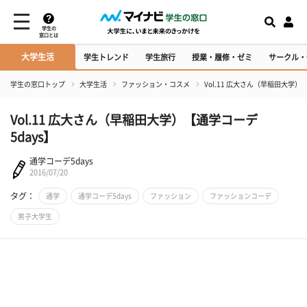
学生の
窓口とは
大学生活
学生トレンド
学生旅行
授業・履修・ゼミ
サークル・
学生の窓口トップ
大学生活
ファッション・コスメ
Vol.11 広大さん（早稲田大学）
Vol.11 広大さん（早稲田大学）【通学コーデ
5days】
通学コーデ5days
2016/07/20
タグ：
通学
通学コーデ5days
ファッション
ファッションコーデ
男子大学生