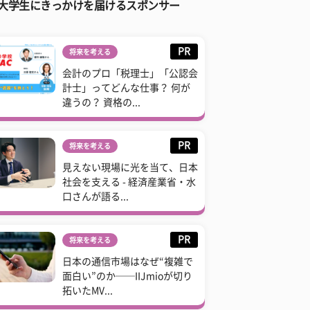
大学生にきっかけを届けるスポンサー
PR
将来を考える
会計のプロ「税理士」「公認会
計士」ってどんな仕事？ 何が
違うの？ 資格の...
PR
将来を考える
見えない現場に光を当て、日本
社会を支える - 経済産業省・水
口さんが語る...
PR
将来を考える
日本の通信市場はなぜ“複雑で
面白い”のか──IIJmioが切り
拓いたMV...