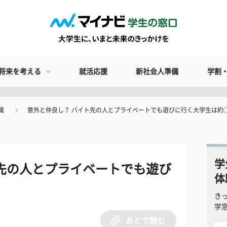
将来を考える
就活応援
新社会人準備
学割
識
意外と仲良し？ バイト先の人とプライベートでも遊びに行く大学生は約
学
先の人とプライベートでも遊び
体
！
き
学
あとで読む