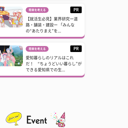
PR
将来を考える
【就活生必見】業界研究ー道
路・舗装・建設ー 「みんな
の“あたりまえ”を...
PR
将来を考える
愛知暮らしのリアルはこれ
だ！ “ちょうどいい暮らし”が
できる愛知県での生...