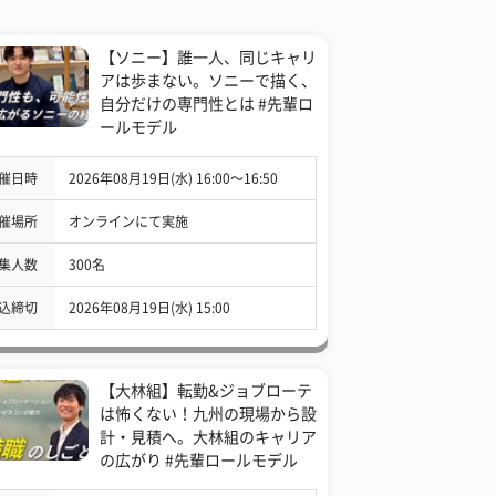
【ソニー】誰一人、同じキャリ
アは歩まない。ソニーで描く、
自分だけの専門性とは #先輩ロ
ールモデル
催日時
2026年08月19日(水) 16:00〜16:50
催場所
オンラインにて実施
集人数
300名
込締切
2026年08月19日(水) 15:00
【大林組】転勤&ジョブローテ
は怖くない！九州の現場から設
計・見積へ。大林組のキャリア
の広がり #先輩ロールモデル