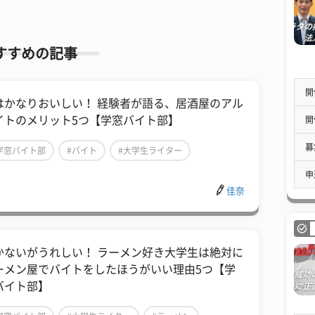
すすめの記事
開
はかなりおいしい！ 経験者が語る、居酒屋のアル
イトのメリット5つ【学窓バイト部】
開
募
学窓バイト部
#バイト
#大学生ライター
申
佳奈
かないがうれしい！ ラーメン好き大学生は絶対に
ーメン屋でバイトをしたほうがいい理由5つ【学
バイト部】