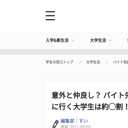
入学&新生活
大学生活
学生の窓口トップ
大学生活
バイト知
意外と仲良し？ バイト
に行く大学生は約◯割
編集部：すい
更新:2021/09/09