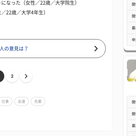
になった（女性／22歳／大学院生）
開
／22歳／大学4年生）
開
募
申
人の意見は？
2
仕事
友達
先輩
開
開
募