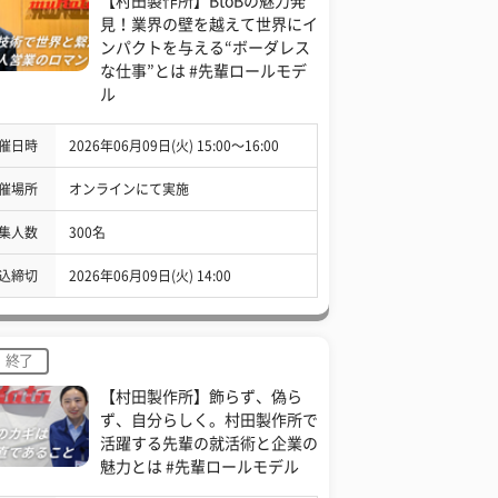
【村田製作所】BtoBの魅力発
見！業界の壁を越えて世界にイ
ンパクトを与える“ボーダレス
な仕事”とは #先輩ロールモデ
ル
催日時
2026年06月09日(火) 15:00〜16:00
催場所
オンラインにて実施
集人数
300名
込締切
2026年06月09日(火) 14:00
終了
【村田製作所】飾らず、偽ら
ず、自分らしく。村田製作所で
活躍する先輩の就活術と企業の
魅力とは #先輩ロールモデル