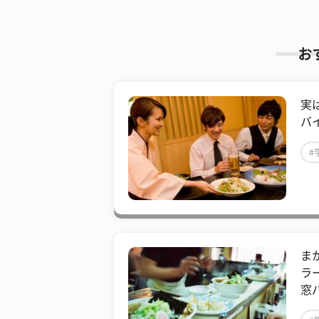
お
実
バ
#
ま
ラ
窓