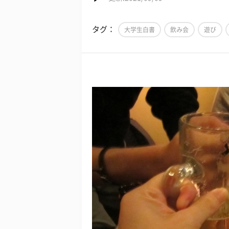
タグ：
大学生白書
飲み会
遊び