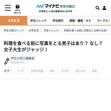
学生の
窓口とは
大学生活
学生トレンド
学生旅行
授業・履修・ゼミ
サークル・
学生の窓口トップ
大学生活
学生トレンド
​料理を食べる前に写真をとる男子はあり？
​料理を食べる前に写真をとる男子はあり？ なし？
女子大生がジャッジ！
学生の窓口編集部
2016/07/14
タグ：
ランチ
大学生白書
SNS
スマホ
女子大生
写真