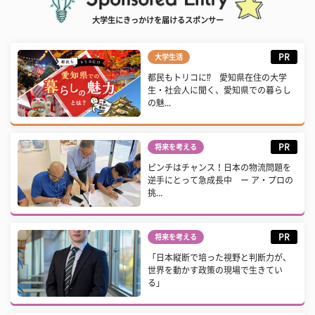
大学生にきっかけを届けるスポンサー
PR
大学生活
都民もトリコに⁉ 愛知県在住の大学
生・社会人に聞く、愛知県での暮らし
の魅...
PR
将来を考える
ピンチはチャンス！日本の物流問題を
逆手にとって急成長中 ー ア・プロの
挑...
PR
将来を考える
「日本縦断で培った視野と判断力が、
世界を動かす政策の現場で生きてい
る」