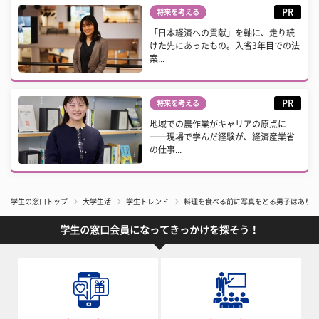
PR
将来を考える
「日本経済への貢献」を軸に、走り続
けた先にあったもの。入省3年目での法
案...
PR
将来を考える
地域での農作業がキャリアの原点に
──現場で学んだ経験が、経済産業省
の仕事...
学生の窓口トップ
大学生活
学生トレンド
​料理を食べる前に写真をとる男子はあり？
学生の窓口会員になってきっかけを探そう！