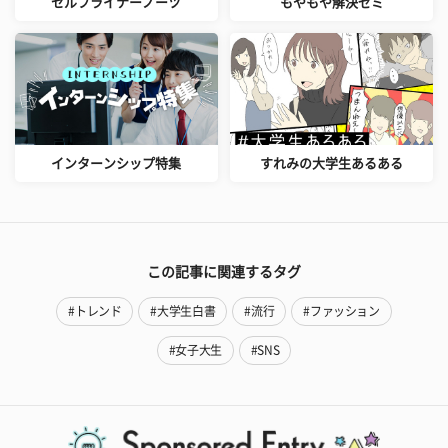
セルフライナーノーツ
もやもや解決ゼミ
インターンシップ特集
すれみの大学生あるある
この記事に関連するタグ
#トレンド
#大学生白書
#流行
#ファッション
#女子大生
#SNS