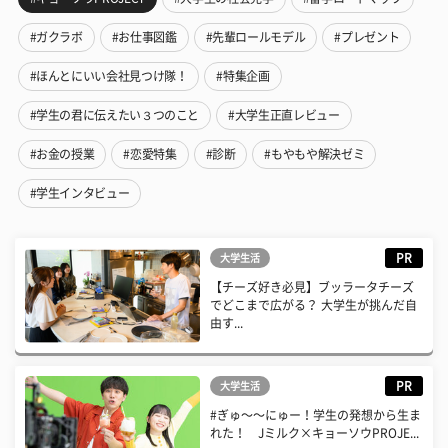
#ガクラボ
#お仕事図鑑
#先輩ロールモデル
#プレゼント
#ほんとにいい会社見つけ隊！
#特集企画
#学生の君に伝えたい３つのこと
#大学生正直レビュー
#お金の授業
#恋愛特集
#診断
#もやもや解決ゼミ
#学生インタビュー
PR
大学生活
【チーズ好き必見】ブッラータチーズ
でどこまで広がる？ 大学生が挑んだ自
由す...
PR
大学生活
#ぎゅ〜〜にゅー！学生の発想から生ま
れた！ Jミルク×キョーソウPROJE...