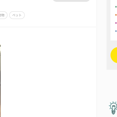
動物
ペット