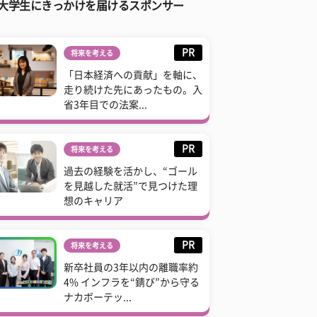
大学生にきっかけを届けるスポンサー
PR
将来を考える
「日本経済への貢献」を軸に、
走り続けた先にあったもの。入
省3年目での法案...
PR
将来を考える
過去の経験を活かし、“ゴール
を見越した就活”で見つけた理
想のキャリア
PR
将来を考える
新卒社員の3年以内の離職率約
4% インフラを“錆び”から守る
ナカボーテッ...