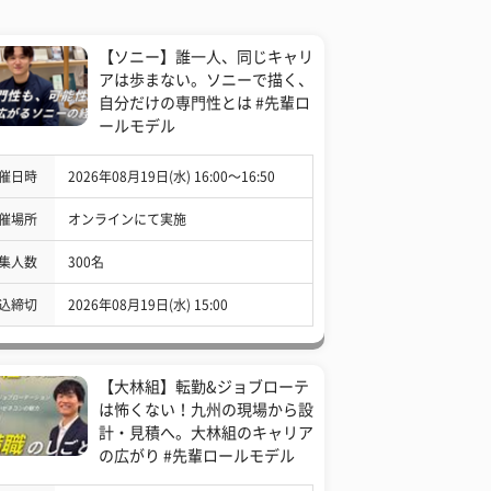
【ソニー】誰一人、同じキャリ
アは歩まない。ソニーで描く、
自分だけの専門性とは #先輩ロ
ールモデル
催日時
2026年08月19日(水) 16:00〜16:50
催場所
オンラインにて実施
集人数
300名
込締切
2026年08月19日(水) 15:00
【大林組】転勤&ジョブローテ
は怖くない！九州の現場から設
計・見積へ。大林組のキャリア
の広がり #先輩ロールモデル