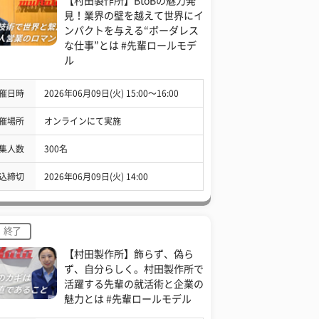
【村田製作所】BtoBの魅力発
見！業界の壁を越えて世界にイ
ンパクトを与える“ボーダレス
な仕事”とは #先輩ロールモデ
ル
催日時
2026年06月09日(火) 15:00〜16:00
催場所
オンラインにて実施
集人数
300名
込締切
2026年06月09日(火) 14:00
終了
【村田製作所】飾らず、偽ら
ず、自分らしく。村田製作所で
活躍する先輩の就活術と企業の
魅力とは #先輩ロールモデル