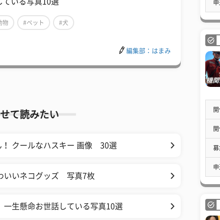
している写真10選
申
動物
#ペット
#犬
編集部：はまみ
開
せて読みたい
開
 クールなハスキー 画像 30選
募
申
わいいネコグッズ 写真7枚
 一生懸命お世話している写真10選