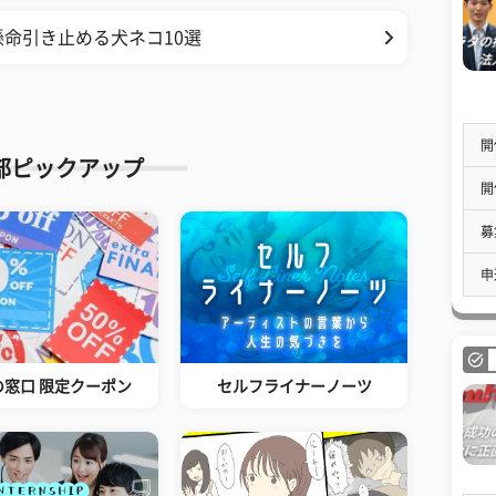
命引き止める犬ネコ10選
開
部ピックアップ
開
募
申
の窓口 限定クーポン
セルフライナーノーツ