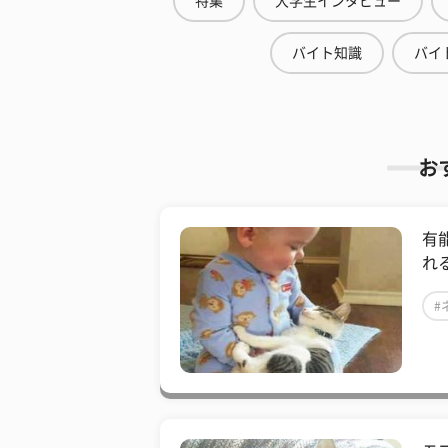
特集
大学生インタビュー
バイト知識
バイ
お
有
れ
#