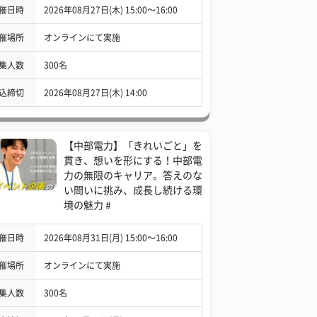
催日時
2026年08月27日(木) 15:00〜16:00
催場所
オンラインにて実施
集人数
300名
込締切
2026年08月27日(木) 14:00
【中部電力】「きれいごと」を
貫き、想いを形にする！中部電
力の無限のキャリア。答えのな
い問いに挑み、成長し続ける環
境の魅力 #
催日時
2026年08月31日(月) 15:00〜16:00
催場所
オンラインにて実施
集人数
300名