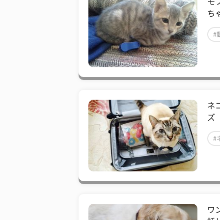
モ
ち
#
ネ
ズ
#
ワ