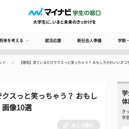
将来を考える
就活応援
新社会人準備
学割
ンド
【爆笑】見ているだけでクスっと笑っちゃう？ おもしろかわいいネコち
学
クスっと笑っちゃう？ おもし
体
画像10選
き
学
あとで読む