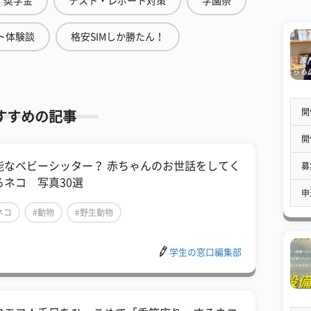
奨学金
テスト・レポート対策
学園祭
ト体験談
格安SIMしか勝たん！
開
すすめの記事
開
能なベビーシッター？ 赤ちゃんのお世話をしてく
募
るネコ 写真30選
申
ネコ
#動物
#野生動物
学生の窓口編集部