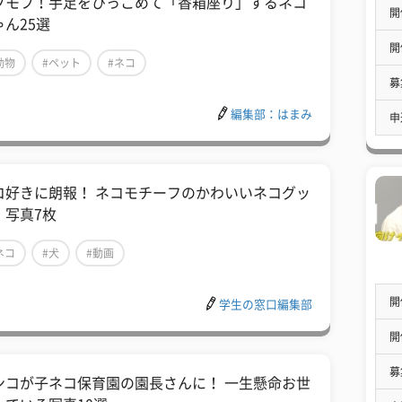
フモフ！手足をひっこめて「香箱座り」するネコ
開
ゃん25選
開
動物
#ペット
#ネコ
募
編集部：はまみ
申
コ好きに朗報！ ネコモチーフのかわいいネコグッ
 写真7枚
ネコ
#犬
#動画
開
学生の窓口編集部
開
募
ンコが子ネコ保育園の園長さんに！ 一生懸命お世