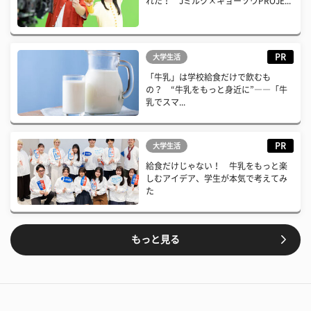
れた！ Jミルク×キョーソウPROJE...
PR
大学生活
「牛乳」は学校給食だけで飲むも
の？ “牛乳をもっと身近に”――「牛
乳でスマ...
PR
大学生活
給食だけじゃない！ 牛乳をもっと楽
しむアイデア、学生が本気で考えてみ
た
もっと見る