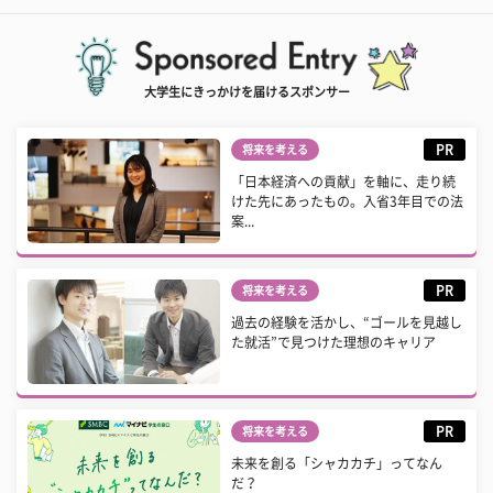
大学生にきっかけを届けるスポンサー
PR
将来を考える
「日本経済への貢献」を軸に、走り続
けた先にあったもの。入省3年目での法
案...
PR
将来を考える
過去の経験を活かし、“ゴールを見越し
た就活”で見つけた理想のキャリア
PR
将来を考える
未来を創る「シャカカチ」ってなん
だ？