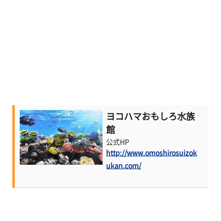
ヨコハマおもしろ水族
館
公式HP
http://www.omoshirosuizok
ukan.com/