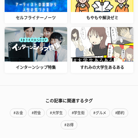
セルフライナーノーツ
もやもや解決ゼミ
インターンシップ特集
すれみの大学生あるある
この記事に関連するタグ
#お金
#貯金
#大学生
#学生街
#グルメ
#節約
#お得