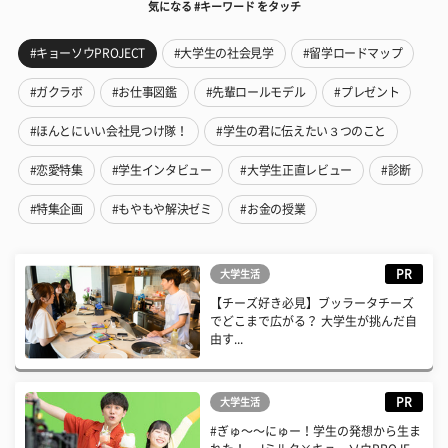
気になる #キーワード をタッチ
#キョーソウPROJECT
#大学生の社会見学
#留学ロードマップ
#ガクラボ
#お仕事図鑑
#先輩ロールモデル
#プレゼント
#ほんとにいい会社見つけ隊！
#学生の君に伝えたい３つのこと
#恋愛特集
#学生インタビュー
#大学生正直レビュー
#診断
#特集企画
#もやもや解決ゼミ
#お金の授業
PR
大学生活
【チーズ好き必見】ブッラータチーズ
でどこまで広がる？ 大学生が挑んだ自
由す...
PR
大学生活
#ぎゅ〜〜にゅー！学生の発想から生ま