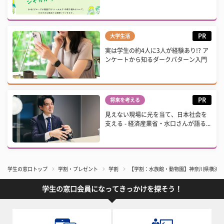
PR
大学生活
実は学生の約4人に3人が経験あり!? ア
ンケートから知るダークパターン入門
PR
将来を考える
見えない現場に光を当て、日本社会を
支える - 経済産業省・水口さんが語る...
学生の窓口トップ
学割・プレゼント
学割
【学割：水族館・動物園】神奈川県横浜市
学生の窓口会員になってきっかけを探そう！