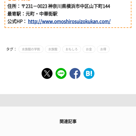
住所：〒231－0023 神奈川県横浜市中区山下町144
最寄駅：元町・中華街駅
公式HP：
http://www.omoshirosuizokukan.com/
タグ：
水族館の学割
水族館
おもしろ
お金
お得
関連記事