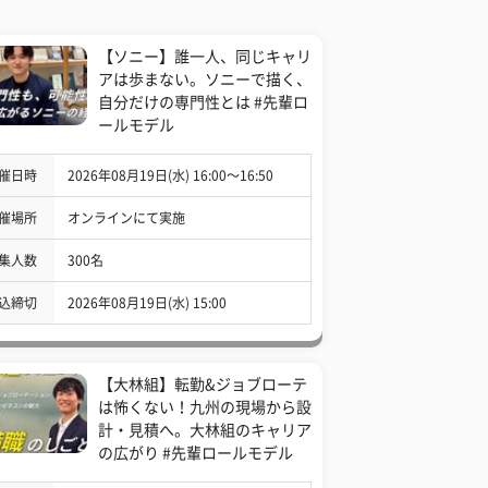
【ソニー】誰一人、同じキャリ
アは歩まない。ソニーで描く、
自分だけの専門性とは #先輩ロ
ールモデル
催日時
2026年08月19日(水) 16:00〜16:50
催場所
オンラインにて実施
集人数
300名
込締切
2026年08月19日(水) 15:00
【大林組】転勤&ジョブローテ
は怖くない！九州の現場から設
計・見積へ。大林組のキャリア
の広がり #先輩ロールモデル