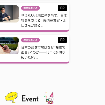
PR
将来を考える
見えない現場に光を当て、日本
社会を支える - 経済産業省・水
口さんが語る...
PR
将来を考える
日本の通信市場はなぜ“複雑で
面白い”のか──IIJmioが切り
拓いたMV...