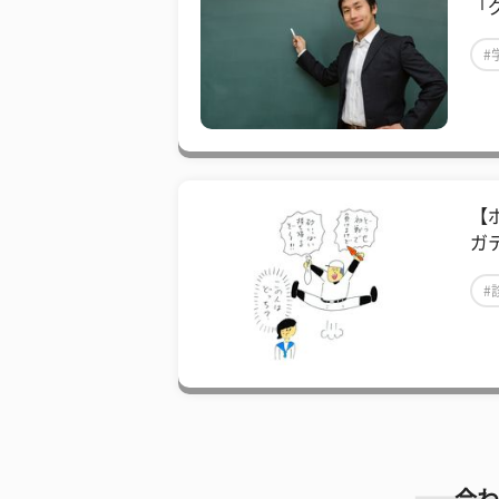
「
#
【
ガ
#