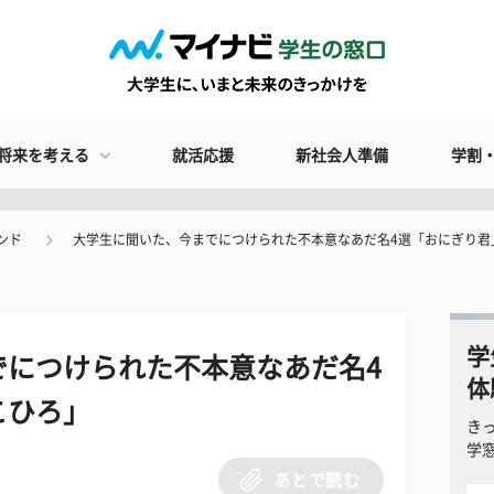
将来を考える
就活応援
新社会人準備
学割
ンド
大学生に聞いた、今までにつけられた不本意なあだ名4選「おにぎり君
学
でにつけられた不本意なあだ名4
体
こひろ」
き
学
あとで読む