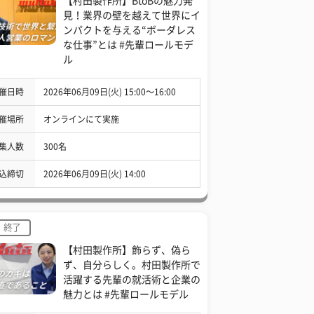
【村田製作所】BtoBの魅力発
見！業界の壁を越えて世界にイ
ンパクトを与える“ボーダレス
な仕事”とは #先輩ロールモデ
ル
催日時
2026年06月09日(火) 15:00〜16:00
催場所
オンラインにて実施
集人数
300名
込締切
2026年06月09日(火) 14:00
終了
【村田製作所】飾らず、偽ら
ず、自分らしく。村田製作所で
活躍する先輩の就活術と企業の
魅力とは #先輩ロールモデル