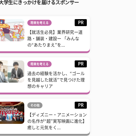
大学生にきっかけを届けるスポンサー
PR
将来を考える
【就活生必見】業界研究ー道
路・舗装・建設ー 「みんな
の“あたりまえ”を...
PR
将来を考える
過去の経験を活かし、“ゴール
を見越した就活”で見つけた理
想のキャリア
PR
その他
【ディズニー・アニメーション
の名作が“超”実写映画に進化】
癒しと元気をく...