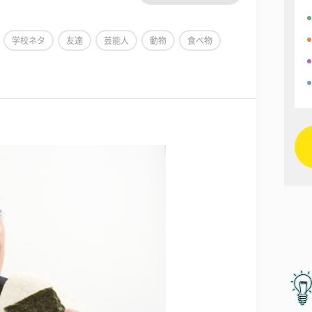
学校ネタ
友達
芸能人
動物
食べ物