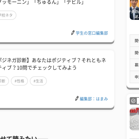
グッモーニン」「ちゅるん」「デビル」
学校ネタ
学生の窓口編集部
開
開
ポジネガ診断】あなたはポジティブ？それともネ
募
ティブ？10問でチェックしてみよう
申
診断
#性格
#生活
編集部：はまみ