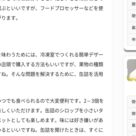
開
選ぶといいですが、フードプロセッサーなどを使
開
がります。
募
ト
申
を味わうためには、冷凍室でつくれる簡単デザー
の店頭で購入する方法もいいですが、果物の種類
すね。そんな問題を解決するために、缶詰を活用
つでも食べられるので大変便利です。2～3個を
開
味しくいただけます。缶詰のシロップを小さいタ
開
ベットとしても楽しめます。味には好き嫌いがあ
募
いるといいですね。缶詰を開けたときは、すぐに