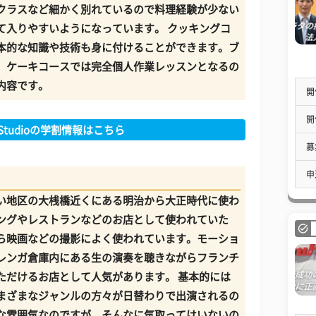
クラスなど細かく別れているので料理経験が少ない
て入りやすいようになっています。 クッキングコ
本的な知識や技術も身に付けることができます。ブ
、ケーキコースでは完全個人作業レッスンとなるの
内容です。
開
開
ng Studioの学割情報はこちら
募
申
い地区の大桟橋近くにある明治から大正時代に使わ
ングやレストランなどのお店として使われていた
ら映画などの撮影によく使われています。モーショ
レンガ倉庫内にある生の演奏を聴きながらフランチ
ただけるお店として人気があります。 基本的には
まざまなジャンルの方々が日替わりで出演されるの
な雰囲気なのですが、そんなに気取ってはいないの