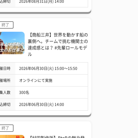
込締切
2026年08月31日(月) 14:00
終了
【商船三井】世界を動かす船の
裏側へ。チームで挑む機関士の
達成感とは？ #先輩ロールモデ
ル
催日時
2026年06月30日(火) 15:00〜15:50
催場所
オンラインにて実施
集人数
300名
込締切
2026年06月30日(火) 14:00
終了
【村田製作所】BtoBの魅力発