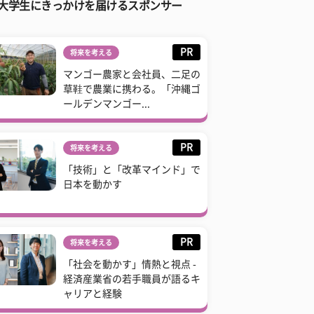
大学生にきっかけを届けるスポンサー
PR
将来を考える
マンゴー農家と会社員、二足の
草鞋で農業に携わる。「沖縄ゴ
ールデンマンゴー...
PR
将来を考える
「技術」と「改革マインド」で
日本を動かす
PR
将来を考える
「社会を動かす」情熱と視点 -
経済産業省の若手職員が語るキ
ャリアと経験