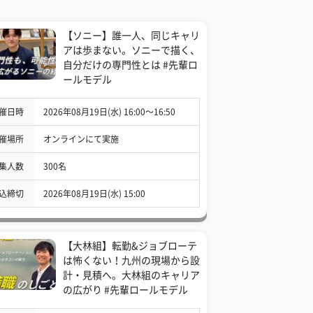
【ソニー】誰一人、同じキャリ
アは歩まない。ソニーで描く、
自分だけの専門性とは #先輩ロ
ールモデル
催日時
2026年08月19日(水) 16:00〜16:50
催場所
オンラインにて実施
集人数
300名
込締切
2026年08月19日(水) 15:00
【大林組】転勤&ジョブローテ
は怖くない！九州の現場から設
計・見積へ。大林組のキャリア
の広がり #先輩ロールモデル