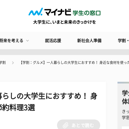
将来を考える
就活応援
新社会人準備
学割
学割
【学割：グルメ】一人暮らしの大学生におすすめ！ 身近な食材を使っ
学
らしの大学生におすすめ！ 身
体
約料理3選
き
学
あとで読む