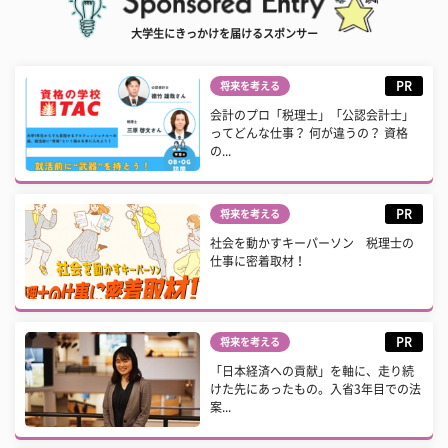
大学生にきっかけを届けるスポンサー
PR
将来を考える
会計のプロ「税理士」「公認会計士」
ってどんな仕事？ 何が違うの？ 資格
の...
PR
将来を考える
社会を動かすキーパーソン 税理士の
仕事に密着取材！
PR
将来を考える
「日本経済への貢献」を軸に、走り続
けた先にあったもの。入省3年目での法
案...