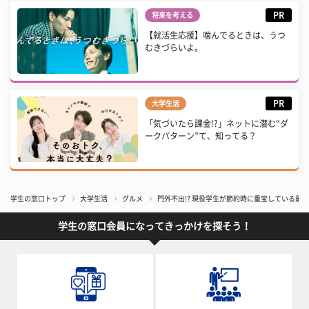
PR
将来を考える
【就活生応援】噛んでるときは、うつ
むきづらいよ。
PR
大学生活
「気づいたら課金!?」ネットに潜む“ダ
ークパターン”て、知ってる？
学生の窓口トップ
大学生活
グルメ
門外不出!? 現役学生が節約時に重宝している最
学生の窓口会員になってきっかけを探そう！