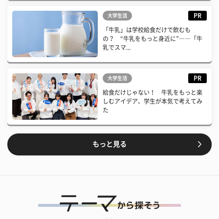
PR
大学生活
「牛乳」は学校給食だけで飲むも
の？ “牛乳をもっと身近に”――「牛
乳でスマ...
PR
大学生活
給食だけじゃない！ 牛乳をもっと楽
しむアイデア、学生が本気で考えてみ
た
もっと見る