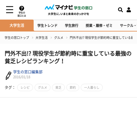
学生の
窓口とは
大学生活
学生トレンド
学生旅行
授業・履修・ゼミ
サークル・
学生の窓口トップ
大学生活
グルメ
門外不出!? 現役学生が節約時に重宝している最
門外不出!? 現役学生が節約時に重宝している最強の
貧乏レシピランキング！
学生の窓口編集部
2016/01/18
タグ：
レシピ
グルメ
貧乏
節約
一人暮らし