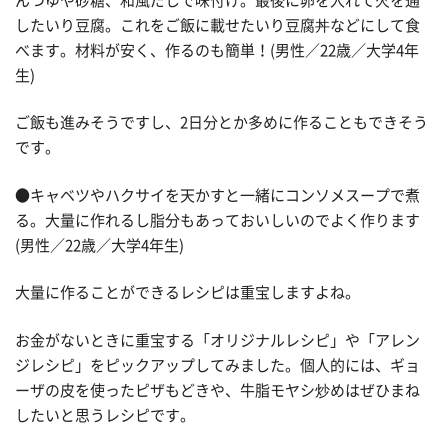
んつゆや砂糖、和風だしで味付け。最後に卵を入れて火を通
したいり豆腐。これをご飯に載せたいり豆腐丼などにして食
べます。材料が安く、作るのも簡単！(男性／22歳／大学4年
生)
ご飯も進みそうですし、2日分とか多めに作ることもできそう
です。
●キャベツやハクサイを天かすと一緒にコンソメスープで煮
る。大量に作れるし脂分もあっておいしいのでよく作ります
(男性／22歳／大学4年生)
大量に作ることができるレシピは重宝しますよね。
お金がないときに重宝する「オリジナルレシピ」や「アレン
ジレシピ」をピックアップしてみました。個人的には、ギョ
ーザの皮を使ったピザもどきや、牛脂モヤシ炒めはぜひまね
したいと思うレシピです。