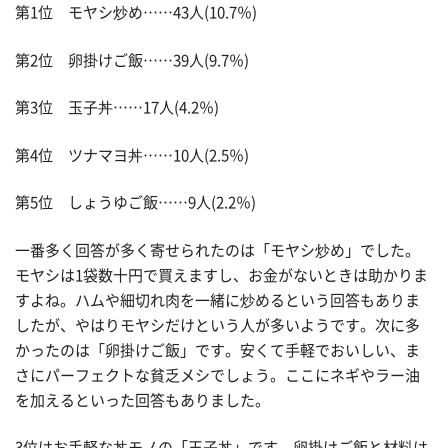
第1位 モヤシ炒め……43人(10.7％)
第2位 卵掛けご飯……39人(9.7％)
第3位 玉子丼……17人(4.2％)
第4位 ツナマヨ丼……10人(2.5％)
第5位 しょうゆご飯……9人(2.2％)
一番多く回答が多く寄せられたのは「モヤシ炒め」でした。
モヤシは1袋数十円で買えますし、お金がないときは助かりま
すよね。ハムや細切れ肉を一緒に炒めるという回答もありま
したが、やはりモヤシだけという人が多いようです。次に多
かったのは「卵掛けご飯」です。安くて手軽でおいしい、ま
さにパーフェクトな貧乏メシでしょう。ここにネギやラー油
を加えるといった回答もありました。
3位はお手軽な丼モノの「玉子丼」です。卵掛けご飯と材料は