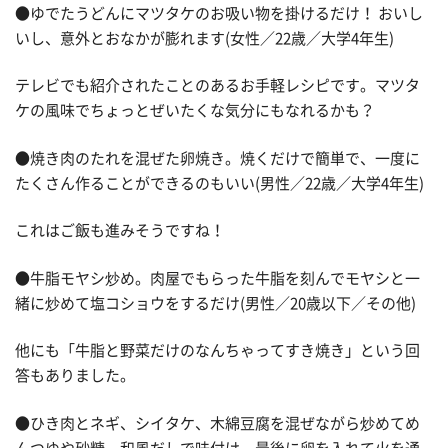
●ゆでたうどんにマツタケのお吸い物を掛けるだけ！ おいし
いし、意外とおなかが膨れます(女性／22歳／大学4年生)
テレビでも紹介されたことのあるお手軽レシピです。マツタ
ケの風味でちょっとぜいたくな気分にもなれるかも？
●焼き肉のたれを混ぜた卵焼き。焼くだけで簡単で、一度に
たくさん作ることができるのもいい(男性／22歳／大学4年生)
これはご飯も進みそうですね！
●牛脂モヤシ炒め。肉屋でもらった牛脂を刻んでモヤシと一
緒に炒めて塩コショウをするだけ(男性／20歳以下／その他)
他にも「牛脂と野菜だけのなんちゃってすき焼き」という回
答もありました。
●ひき肉とネギ、シイタケ、木綿豆腐を混ぜながら炒めてめ