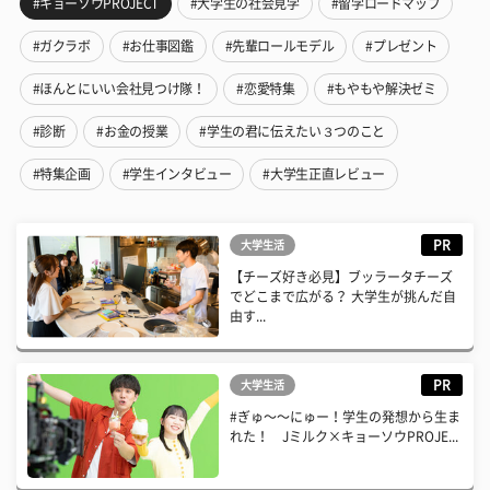
#キョーソウPROJECT
#大学生の社会見学
#留学ロードマップ
#ガクラボ
#お仕事図鑑
#先輩ロールモデル
#プレゼント
#ほんとにいい会社見つけ隊！
#恋愛特集
#もやもや解決ゼミ
#診断
#お金の授業
#学生の君に伝えたい３つのこと
#特集企画
#学生インタビュー
#大学生正直レビュー
PR
大学生活
【チーズ好き必見】ブッラータチーズ
でどこまで広がる？ 大学生が挑んだ自
由す...
PR
大学生活
#ぎゅ〜〜にゅー！学生の発想から生ま
れた！ Jミルク×キョーソウPROJE...