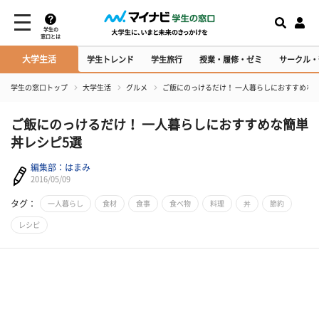
学生の
窓口とは
大学生活
学生トレンド
学生旅行
授業・履修・ゼミ
サークル・
学生の窓口トップ
大学生活
グルメ
ご飯にのっけるだけ！ 一人暮らしにおすすめな
ご飯にのっけるだけ！ 一人暮らしにおすすめな簡単
丼レシピ5選
編集部：はまみ
2016/05/09
タグ：
一人暮らし
食材
食事
食べ物
料理
丼
節約
レシピ