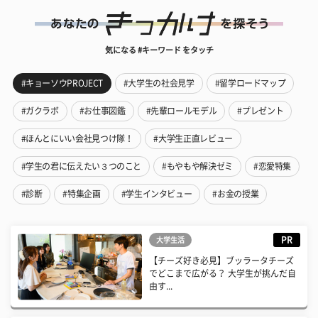
気になる #キーワード をタッチ
#キョーソウPROJECT
#大学生の社会見学
#留学ロードマップ
#ガクラボ
#お仕事図鑑
#先輩ロールモデル
#プレゼント
#ほんとにいい会社見つけ隊！
#大学生正直レビュー
#学生の君に伝えたい３つのこと
#もやもや解決ゼミ
#恋愛特集
#診断
#特集企画
#学生インタビュー
#お金の授業
PR
大学生活
【チーズ好き必見】ブッラータチーズ
でどこまで広がる？ 大学生が挑んだ自
由す...