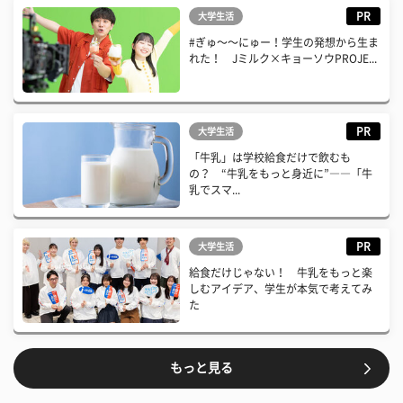
PR
大学生活
#ぎゅ〜〜にゅー！学生の発想から生ま
れた！ Jミルク×キョーソウPROJE...
PR
大学生活
「牛乳」は学校給食だけで飲むも
の？ “牛乳をもっと身近に”――「牛
乳でスマ...
PR
大学生活
給食だけじゃない！ 牛乳をもっと楽
しむアイデア、学生が本気で考えてみ
た
もっと見る