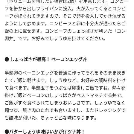
（ボリュームを増したい場合は2個）を用意します。コンビー
フを缶から出しフライパンに投入。火が入ってくるとコンビ
ーフがほぐれてきますので、そこで卵を投入してかき混ぜる
ようにして炒めます。コンビーフと卵に十分火が通ったらご
飯の上に載せます。コンビーフのしょっぱさが利いた「コン
卵丼」です。お好みでしょうゆを掛けてください。
● しょっぱさが最高！ ベーコンエッグ丼
半熟卵のベーコンエッグを普通に作ってそれをそのまま炊き
たてご飯に載せます。しょうゆなど、お好みの調味料を掛け
て食べます。半熟玉子をつぶせば卵掛けご飯ですね。熱々卵
掛けご飯とベーコンのしょっぱさがベストマッチする丼で、
ご飯がすぐ食べられてしまうおいしさです。しょうゆでなく
麺つゆ、焼き肉のたれでも合いますし、またドレッシングで
も酸味が利いた、ちょっと乙な味になります。
●バターしょうゆ味はいかが!? ツナ丼！