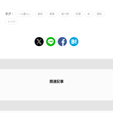
タグ：
一人暮らし
食材
食事
食べ物
料理
丼
節約
レシピ
関連記事