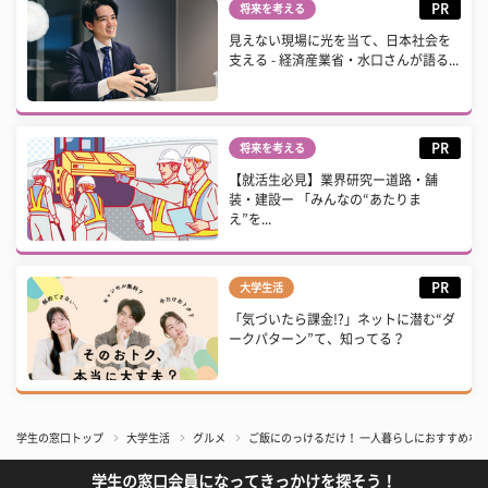
PR
将来を考える
見えない現場に光を当て、日本社会を
支える - 経済産業省・水口さんが語る...
PR
将来を考える
【就活生必見】業界研究ー道路・舗
装・建設ー 「みんなの“あたりま
え”を...
PR
大学生活
「気づいたら課金!?」ネットに潜む“ダ
ークパターン”て、知ってる？
学生の窓口トップ
大学生活
グルメ
ご飯にのっけるだけ！ 一人暮らしにおすすめな
学生の窓口会員になってきっかけを探そう！