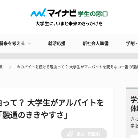
将来を考える
就活応援
新社会人準備
学割
識
今のバイトを続ける理由って？ 大学生がアルバイトを変えない一番の理
学
って？ 大学生がアルバイトを
体
「融通のききやすさ」
き
学
あとで読む