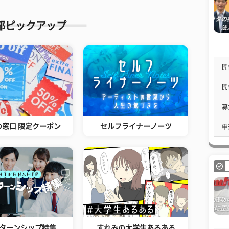
部ピックアップ
開
開
募
の窓口 限定クーポン
セルフライナーノーツ
申
ターンシップ特集
すれみの大学生あるある