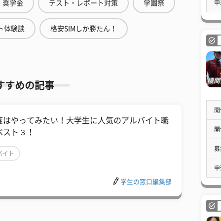
申
奨学金
テスト・レポート対策
学園祭
ト体験談
格安SIMしか勝たん！
すすめの記事
開
度はやってみたい！大学生に人気のアルバイト職
開
ベスト３！
募
バイト
申
学生の窓口編集部