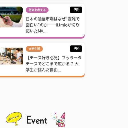
PR
将来を考える
日本の通信市場はなぜ“複雑で
面白い”のか──IIJmioが切り
拓いたMV...
PR
大学生活
【チーズ好き必見】ブッラータ
チーズでどこまで広がる？ 大
学生が挑んだ自由...