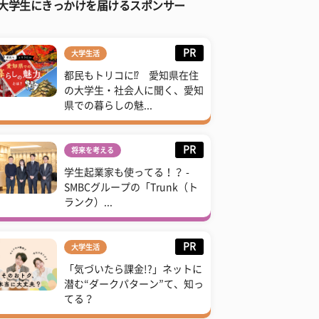
大学生にきっかけを届けるスポンサー
PR
大学生活
都民もトリコに⁉ 愛知県在住
の大学生・社会人に聞く、愛知
県での暮らしの魅...
PR
将来を考える
学生起業家も使ってる！？ -
SMBCグループの「Trunk（ト
ランク）...
PR
大学生活
「気づいたら課金!?」ネットに
潜む“ダークパターン”て、知っ
てる？