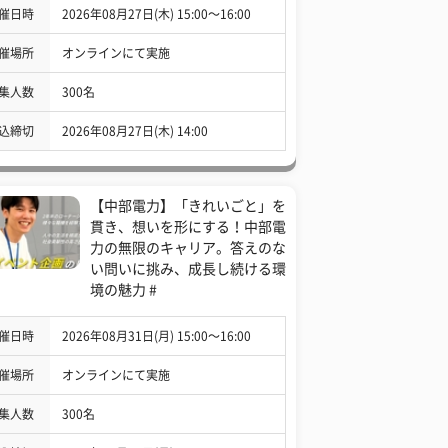
催日時
2026年08月27日(木) 15:00〜16:00
催場所
オンラインにて実施
集人数
300名
込締切
2026年08月27日(木) 14:00
【中部電力】「きれいごと」を
貫き、想いを形にする！中部電
力の無限のキャリア。答えのな
い問いに挑み、成長し続ける環
境の魅力 #
催日時
2026年08月31日(月) 15:00〜16:00
催場所
オンラインにて実施
集人数
300名