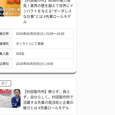
【村田製作所】BtoBの魅力発
見！業界の壁を越えて世界にイ
ンパクトを与える“ボーダレス
な仕事”とは #先輩ロールモデ
ル
催日時
2026年06月09日(火) 15:00〜16:00
催場所
オンラインにて実施
集人数
300名
込締切
2026年06月09日(火) 14:00
終了
【村田製作所】飾らず、偽ら
ず、自分らしく。村田製作所で
活躍する先輩の就活術と企業の
魅力とは #先輩ロールモデル