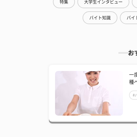
特集
大学生インタビュー
バイト知識
バイ
お
一
種
#