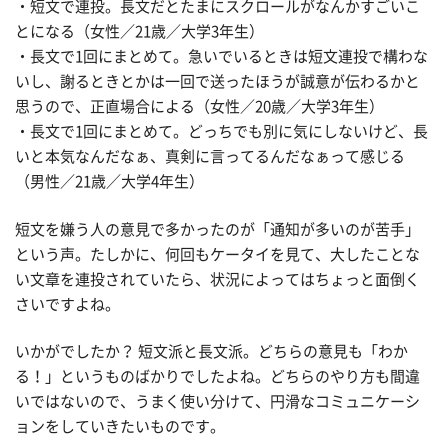
・短文で連投。長文だとたまにスクロールがなんかすごいこ
とになる（女性／21歳／大学3年生）
・長文で1回にまとめて。急いでいるときは短文連投で構わな
いし、謝るときとかは一回で送ったほうが誠意が伝わるかと
思うので、正直場合による（女性／20歳／大学3年生）
・長文で1回にまとめて。どっちでも別に気にしないけど、長
いと本気なんだなぁ、真剣に言ってるんだなぁって感じる
（男性／21歳／大学4年生）
短文を嫌う人の意見で多かったのが「通知が多いのが苦手」
という声。たしかに、何回もケータイを見て、大したことな
い文章を連投されていたら、状況によってはちょっと面倒く
さいですよね。
いかがでしたか？ 短文派と長文派。どちらの意見も「わか
る！」というものばかりでしたよね。どちらのやり方も間違
いではないので、うまく使い分けて、円滑なコミュニケーシ
ョンをしていきたいものです。