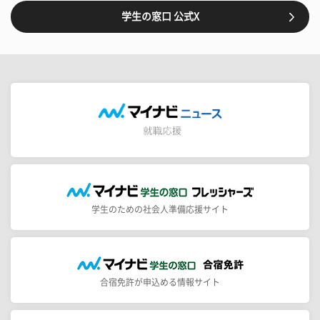
学生の窓口 公式X
学生のための社会人準備応援サイト
合宿免許が申込める情報サイト