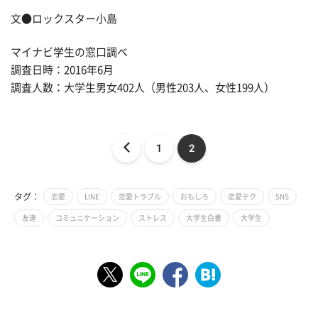
文●ロックスター小島
マイナビ学生の窓口調べ
調査日時：2016年6月
調査人数：大学生男女402人（男性203人、女性199人）
1
2
タグ：
恋愛
LINE
恋愛トラブル
おもしろ
恋愛テク
SNS
友達
コミュニケーション
ストレス
大学生白書
大学生