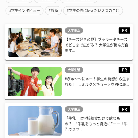
#学生インタビュー
#診断
#学生の君に伝えたい３つのこと
PR
大学生活
【チーズ好き必見】ブッラータチーズ
でどこまで広がる？ 大学生が挑んだ自
由す...
PR
大学生活
#ぎゅ〜〜にゅー！学生の発想から生ま
れた！ Jミルク×キョーソウPROJE...
PR
大学生活
「牛乳」は学校給食だけで飲むも
の？ “牛乳をもっと身近に”――「牛
乳でスマ...