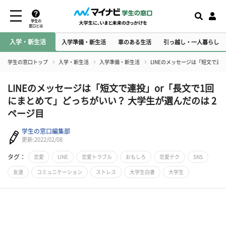
学生の
窓口とは
入学・新生活
入学準備・新生活
車のある生活
引っ越し・一人暮らし
学生の窓口トップ
入学・新生活
入学準備・新生活
LINEのメッセージは「短文で連
LINEのメッセージは「短文で連投」or「長文で1回
にまとめて」どっちがいい？ 大学生が選んだのは 2
ページ目
学生の窓口編集部
更新:2022/02/08
タグ：
恋愛
LINE
恋愛トラブル
おもしろ
恋愛テク
SNS
友達
コミュニケーション
ストレス
大学生白書
大学生