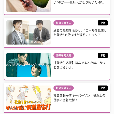
い”のか──IIJmioが切り拓いたMV...
PR
将来を考える
過去の経験を活かし、“ゴールを見越し
た就活”で見つけた理想のキャリア
PR
将来を考える
【就活生応援】噛んでるときは、うつ
むきづらいよ。
PR
将来を考える
社会を動かすキーパーソン 税理士の
仕事に密着取材！