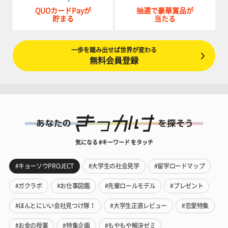
QUOカードPayが
抽選で豪華賞品が
貯まる
当たる
一歩を踏み出せば世界が変わる
無料会員登録
気になる #キーワード をタッチ
#キョーソウPROJECT
#大学生の社会見学
#留学ロードマップ
#ガクラボ
#お仕事図鑑
#先輩ロールモデル
#プレゼント
#ほんとにいい会社見つけ隊！
#大学生正直レビュー
#恋愛特集
#お金の授業
#特集企画
#もやもや解決ゼミ