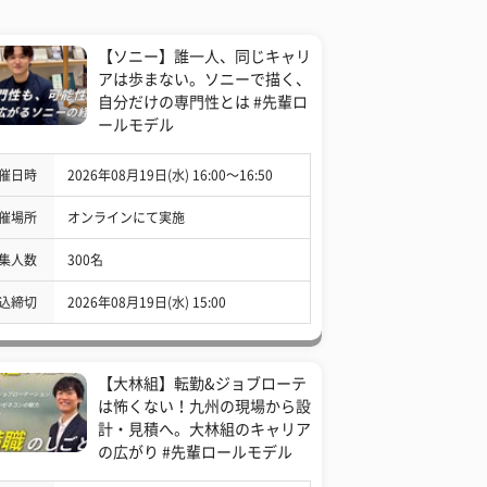
【ソニー】誰一人、同じキャリ
アは歩まない。ソニーで描く、
自分だけの専門性とは #先輩ロ
ールモデル
催日時
2026年08月19日(水) 16:00〜16:50
催場所
オンラインにて実施
集人数
300名
込締切
2026年08月19日(水) 15:00
【大林組】転勤&ジョブローテ
は怖くない！九州の現場から設
計・見積へ。大林組のキャリア
の広がり #先輩ロールモデル