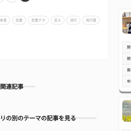
本音
恋愛
恋愛テク
恋人
流行
流行語
開
開
募
申
関連記事
リの別のテーマの記事を見る