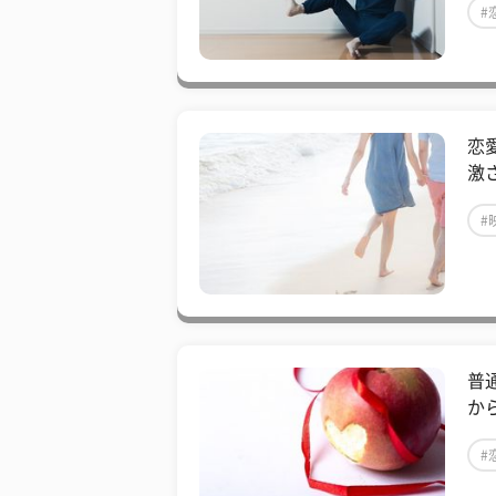
#
恋
激
#
普
か
#