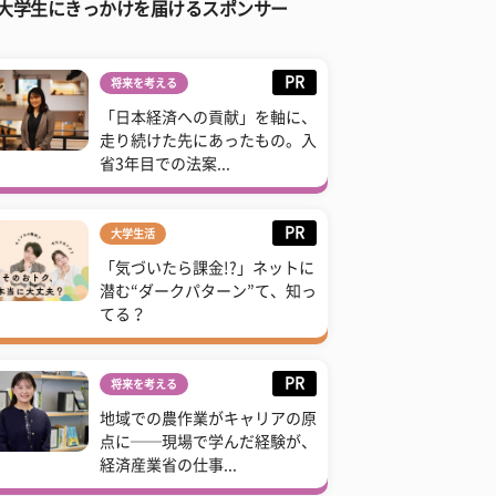
大学生にきっかけを届けるスポンサー
PR
将来を考える
「日本経済への貢献」を軸に、
走り続けた先にあったもの。入
省3年目での法案...
PR
大学生活
「気づいたら課金!?」ネットに
潜む“ダークパターン”て、知っ
てる？
PR
将来を考える
地域での農作業がキャリアの原
点に──現場で学んだ経験が、
経済産業省の仕事...