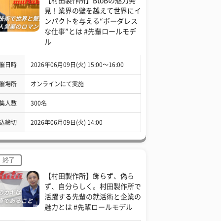
【村田製作所】BtoBの魅力発
見！業界の壁を越えて世界にイ
ンパクトを与える“ボーダレス
な仕事”とは #先輩ロールモデ
ル
催日時
2026年06月09日(火) 15:00〜16:00
催場所
オンラインにて実施
集人数
300名
込締切
2026年06月09日(火) 14:00
終了
【村田製作所】飾らず、偽ら
ず、自分らしく。村田製作所で
活躍する先輩の就活術と企業の
魅力とは #先輩ロールモデル