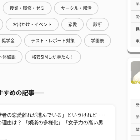
開
授業・履修・ゼミ
サークル・部活
開
お出かけ・イベント
恋愛
診断
募
奨学金
テスト・レポート対策
学園祭
申
ト体験談
格安SIMしか勝たん！
すすめの記事
開
若者の恋愛離れが進んでいる」というけれど……
開
の理由は？ 「娯楽の多様化」「女子力の高い男
募
」