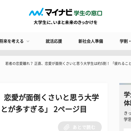
将来を考える
就活応援
新社会人準備
学割
若者の恋愛離れ？ 正直、恋愛が面倒くさいと思う大学生は約5割！ 「疲れるこ
学
、恋愛が面倒くさいと思う大学
体
ことが多すぎる」 2ページ目
き
学
あとで読む