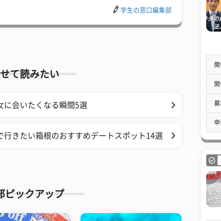
学生の窓口編集部
開
せて読みたい
開
募
女に会いたくなる瞬間5選
申
で行きたい箱根のおすすめデートスポット14選
部ピックアップ