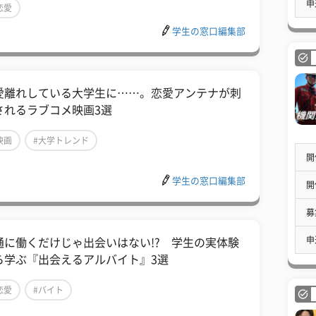
申
恋愛
学生の窓口編集部
愛離れしている大学生に……。恋愛アンテナが刺
されるラブコメ映画3選
映画
#大学トレンド
開
学生の窓口編集部
開
募
申
通に働くだけじゃ出会いはない!? 学生の実体験
ら学ぶ『出会えるアルバイト』3選
恋愛
#バイト