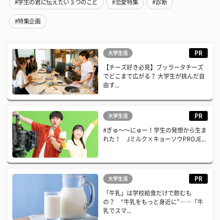
#学生の君に伝えたい３つのこと
#恋愛特集
#診断
#特集企画
PR
大学生活
【チーズ好き必見】ブッラータチーズ
でどこまで広がる？ 大学生が挑んだ自
由す...
PR
大学生活
#ぎゅ〜〜にゅー！学生の発想から生ま
れた！ Jミルク×キョーソウPROJE...
PR
大学生活
「牛乳」は学校給食だけで飲むも
の？ “牛乳をもっと身近に”――「牛
乳でスマ...