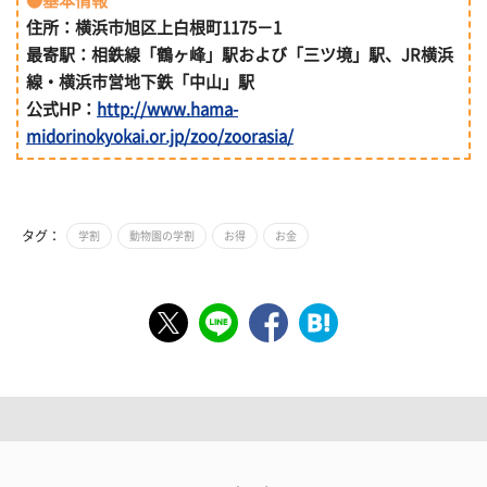
●基本情報
住所：横浜市旭区上白根町1175－1
最寄駅：相鉄線「鶴ヶ峰」駅および「三ツ境」駅、JR横浜
線・横浜市営地下鉄「中山」駅
公式HP：
http://www.hama-
midorinokyokai.or.jp/zoo/zoorasia/
タグ：
学割
動物園の学割
お得
お金