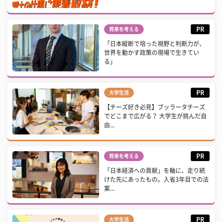
PR
将来を考える
「日本縦断で培った視野と判断力が、
世界を動かす政策の現場で生きてい
る」
PR
大学生活
【チーズ好き必見】ブッラータチーズ
でどこまで広がる？ 大学生が挑んだ自
由...
PR
将来を考える
「日本経済への貢献」を軸に、走り続
けた先にあったもの。入省3年目での法
案...
PR
大学生活