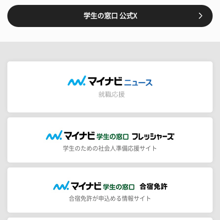
学生の窓口 公式X
学生のための社会人準備応援サイト
合宿免許が申込める情報サイト