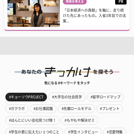
PR
将来を考える
「日本経済への貢献」を軸に、走り続
けた先にあったもの。入省3年目での法
案...
気になる #キーワード をタッチ
#キョーソウPROJECT
#大学生の社会見学
#留学ロードマップ
#ガクラボ
#お仕事図鑑
#先輩ロールモデル
#プレゼント
#ほんとにいい会社見つけ隊！
#もやもや解決ゼミ
#学生の君に伝えたい３つのこと
#学生インタビュー
#恋愛特集