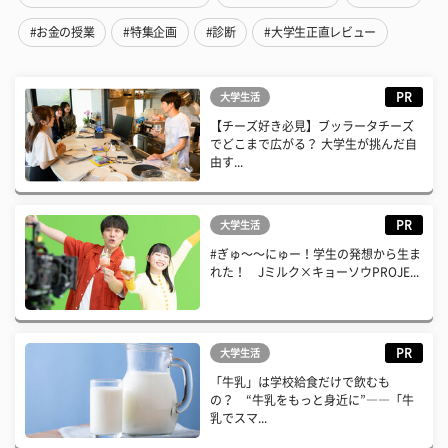
#お金の授業
#特集企画
#診断
#大学生正直レビュー
PR
大学生活
【チーズ好き必見】ブッラータチーズ
でどこまで広がる？ 大学生が挑んだ自
由す...
PR
大学生活
#ぎゅ〜〜にゅー！学生の発想から生ま
れた！ Jミルク×キョーソウPROJE...
PR
大学生活
「牛乳」は学校給食だけで飲むも
の？ “牛乳をもっと身近に”――「牛
乳でスマ...