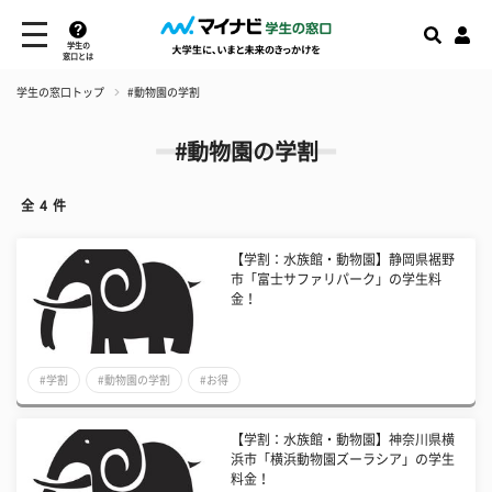
学生の
窓口とは
学生の窓口トップ
#動物園の学割
#動物園の学割
全
4
件
【学割：水族館・動物園】静岡県裾野
市「富士サファリパーク」の学生料
金！
#学割
#動物園の学割
#お得
【学割：水族館・動物園】神奈川県横
浜市「横浜動物園ズーラシア」の学生
料金！