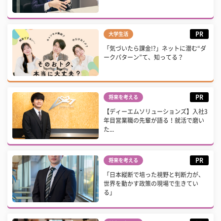
PR
大学生活
「気づいたら課金!?」ネットに潜む“ダ
ークパターン”て、知ってる？
PR
将来を考える
【ディーエムソリューションズ】入社3
年目営業職の先輩が語る！就活で磨い
た...
PR
将来を考える
「日本縦断で培った視野と判断力が、
世界を動かす政策の現場で生きてい
る」