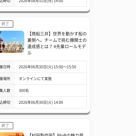
込締切
2026年08月31日(月) 14:00
終了
【商船三井】世界を動かす船の
裏側へ。チームで挑む機関士の
達成感とは？ #先輩ロールモデ
ル
催日時
2026年06月30日(火) 15:00〜15:50
催場所
オンラインにて実施
集人数
300名
込締切
2026年06月30日(火) 14:00
終了
【村田製作所】BtoBの魅力発