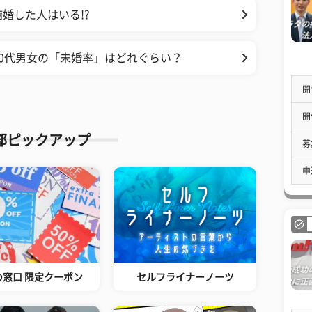
婚した人はいる!?
0代男女の「未婚率」はどれぐらい？
開
開
部ピックアップ
募
申
の窓口 限定クーポン
セルフライナーノーツ