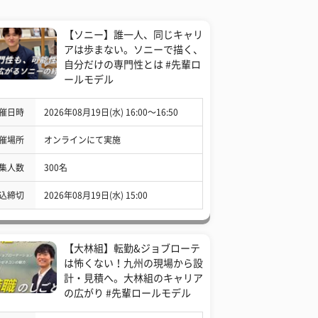
【ソニー】誰一人、同じキャリ
アは歩まない。ソニーで描く、
自分だけの専門性とは #先輩ロ
ールモデル
催日時
2026年08月19日(水) 16:00〜16:50
催場所
オンラインにて実施
集人数
300名
込締切
2026年08月19日(水) 15:00
【大林組】転勤&ジョブローテ
は怖くない！九州の現場から設
計・見積へ。大林組のキャリア
の広がり #先輩ロールモデル