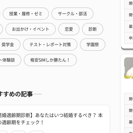
開
授業・履修・ゼミ
サークル・部活
開
募
お出かけ・イベント
恋愛
診断
申
奨学金
テスト・レポート対策
学園祭
ト体験談
格安SIMしか勝たん！
すすめの記事
開
開
結婚適齢期診断】あなたはいつ結婚するべき？ 本
の適齢期をチェック！
募