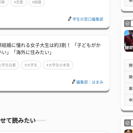
申
診断
#恋愛
#結婚
学生の窓口編集部
際結婚に憧れる女子大生は約3割！ 「子どもがか
いい」「海外に住みたい」
大学生白書
#大学生
#大学生の本音
開
開
編集部：はまみ
募
申
せて読みたい