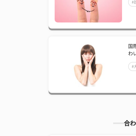
#
国
わ
#
合わ