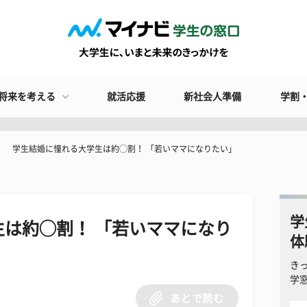
将来を考える
就活応援
新社会人準備
学割
学生結婚に憧れる大学生は約◯割！ 「若いママになりたい」
学
は約◯割！ 「若いママになり
体
き
学
あとで読む