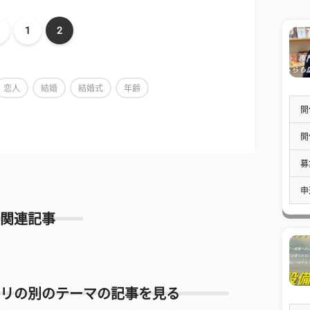
1
2
恋人
結婚
結婚式
年齢
開
開
募
申
関連記事
リの別のテーマの記事を見る