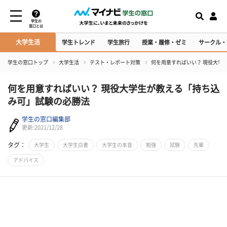
学生の
窓口とは
大学生活
学生トレンド
学生旅行
授業・履修・ゼミ
サークル・
学生の窓口トップ
大学生活
テスト・レポート対策
何を用意すればいい？ 現役大学
何を用意すればいい？ 現役大学生が教える「持ち込
み可」試験の必勝法
学生の窓口編集部
更新:2021/12/28
タグ：
大学生
大学生白書
大学生の本音
勉強
試験
先輩
アドバイス