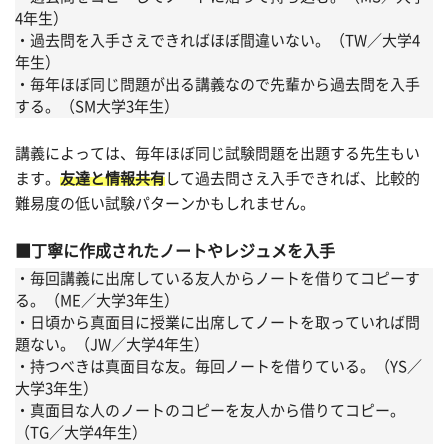
4年生）
・過去問を入手さえできればほぼ間違いない。（TW／大学4
年生）
・毎年ほぼ同じ問題が出る講義なので先輩から過去問を入手
する。（SM大学3年生）
講義によっては、毎年ほぼ同じ試験問題を出題する先生もい
ます。
友達と情報共有
して過去問さえ入手できれば、比較的
難易度の低い試験パターンかもしれません。
丁寧に作成されたノートやレジュメを入手
・毎回講義に出席している友人からノートを借りてコピーす
る。（ME／大学3年生）
・日頃から真面目に授業に出席してノートを取っていれば問
題ない。（JW／大学4年生）
・持つべきは真面目な友。毎回ノートを借りている。（YS／
大学3年生）
・真面目な人のノートのコピーを友人から借りてコピー。
（TG／大学4年生）