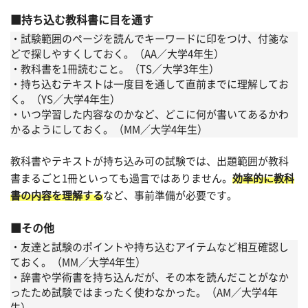
持ち込む教科書に目を通す
・試験範囲のページを読んでキーワードに印をつけ、付箋な
どで探しやすくしておく。（AA／大学4年生）
・教科書を1冊読むこと。（TS／大学3年生）
・持ち込むテキストは一度目を通して直前までに理解してお
く。（YS／大学4年生）
・いつ学習した内容なのかなど、どこに何が書いてあるかわ
かるようにしておく。（MM／大学4年生）
教科書やテキストが持ち込み可の試験では、出題範囲が教科
書まるごと1冊といっても過言ではありません。
効率的に教科
書の内容を理解する
など、事前準備が必要です。
その他
・友達と試験のポイントや持ち込むアイテムなど相互確認し
ておく。（MM／大学4年生）
・辞書や学術書を持ち込んだが、その本を読んだことがなか
ったため試験ではまったく使わなかった。（AM／大学4年
生）