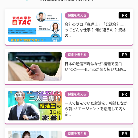
PR
将来を考える
会計のプロ「税理士」「公認会計士」
ってどんな仕事？ 何が違うの？ 資格
の...
PR
将来を考える
日本の通信市場はなぜ“複雑で面白
い”のか──IIJmioが切り拓いたMV...
PR
将来を考える
一人で悩んでいた就活を、相談しなが
ら前へ! エージェントを活用して内々
定...
PR
将来を考える