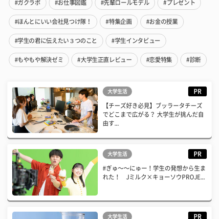
#ガクラボ
#お仕事図鑑
#先輩ロールモデル
#プレゼント
#ほんとにいい会社見つけ隊！
#特集企画
#お金の授業
#学生の君に伝えたい３つのこと
#学生インタビュー
#もやもや解決ゼミ
#大学生正直レビュー
#恋愛特集
#診断
PR
大学生活
【チーズ好き必見】ブッラータチーズ
でどこまで広がる？ 大学生が挑んだ自
由す...
PR
大学生活
#ぎゅ〜〜にゅー！学生の発想から生ま
れた！ Jミルク×キョーソウPROJE...
PR
大学生活