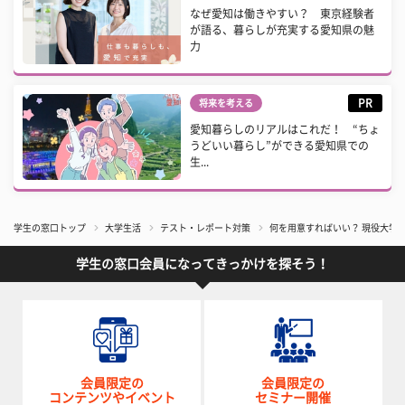
なぜ愛知は働きやすい？ 東京経験者
が語る、暮らしが充実する愛知県の魅
力
PR
将来を考える
愛知暮らしのリアルはこれだ！ “ちょ
うどいい暮らし”ができる愛知県での
生...
学生の窓口トップ
大学生活
テスト・レポート対策
何を用意すればいい？ 現役大学
学生の窓口会員になってきっかけを探そう！
会員限定の
会員限定の
コンテンツやイベント
セミナー開催