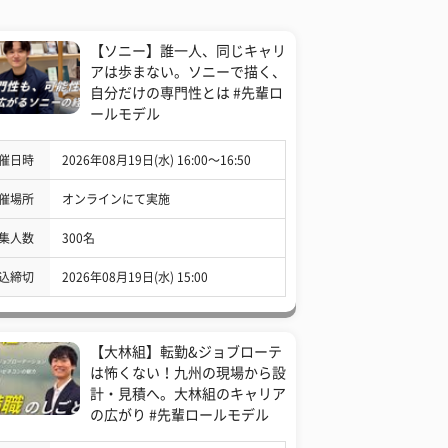
【ソニー】誰一人、同じキャリ
アは歩まない。ソニーで描く、
自分だけの専門性とは #先輩ロ
ールモデル
催日時
2026年08月19日(水) 16:00〜16:50
催場所
オンラインにて実施
集人数
300名
込締切
2026年08月19日(水) 15:00
【大林組】転勤&ジョブローテ
は怖くない！九州の現場から設
計・見積へ。大林組のキャリア
の広がり #先輩ロールモデル