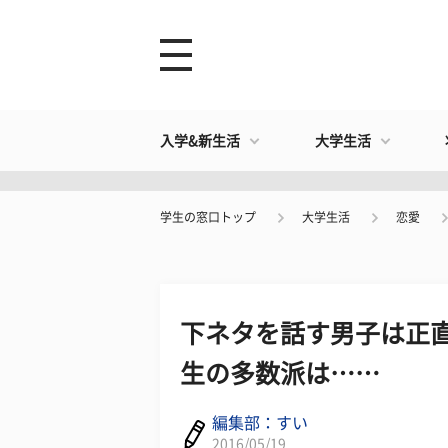
入学&新生活
大学生活
学生の窓口トップ
大学生活
恋愛
下ネタを話す男子は正直
生の多数派は……
編集部：すい
2016/05/19