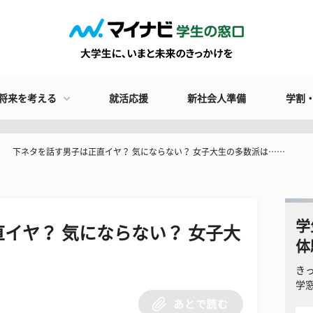
将来を考える
就活応援
新社会人準備
学割
下ネタを話す男子は正直イヤ？ 気にならない？ 女子大生の多数派は……
学
イヤ？ 気にならない？ 女子大
体
き
学
あとで読む