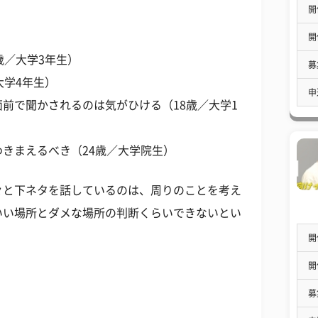
開
開
歳／大学3年生）
募
大学4年生）
申
前で聞かされるのは気がひける（18歳／大学1
きまえるべき（24歳／大学院生）
々と下ネタを話しているのは、周りのことを考え
いい場所とダメな場所の判断くらいできないとい
開
開
募