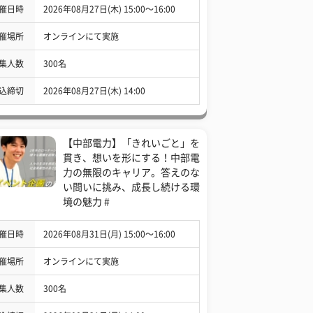
催日時
2026年08月27日(木) 15:00〜16:00
催場所
オンラインにて実施
集人数
300名
込締切
2026年08月27日(木) 14:00
【中部電力】「きれいごと」を
貫き、想いを形にする！中部電
力の無限のキャリア。答えのな
い問いに挑み、成長し続ける環
境の魅力 #
催日時
2026年08月31日(月) 15:00〜16:00
催場所
オンラインにて実施
集人数
300名