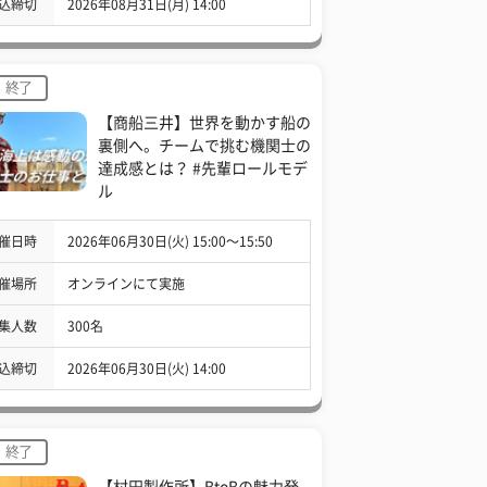
込締切
2026年08月31日(月) 14:00
終了
【商船三井】世界を動かす船の
裏側へ。チームで挑む機関士の
達成感とは？ #先輩ロールモデ
ル
催日時
2026年06月30日(火) 15:00〜15:50
催場所
オンラインにて実施
集人数
300名
込締切
2026年06月30日(火) 14:00
終了
【村田製作所】BtoBの魅力発