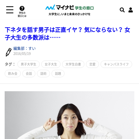
学生の
窓口とは
下ネタを話す男子は正直イヤ？ 気にならない？ 女
子大生の多数派は……
編集部：すい
2016/05/19
タグ：
男子大学生
女子大生
大学生白書
恋愛
キャンパスライフ
飲み会
会話
話術
話題