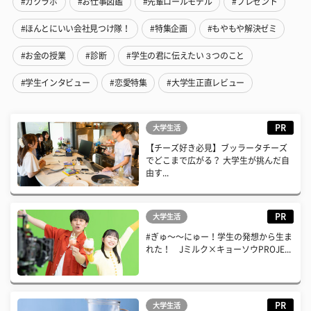
#ガクラボ
#お仕事図鑑
#先輩ロールモデル
#プレゼント
#ほんとにいい会社見つけ隊！
#特集企画
#もやもや解決ゼミ
#お金の授業
#診断
#学生の君に伝えたい３つのこと
#学生インタビュー
#恋愛特集
#大学生正直レビュー
PR
大学生活
【チーズ好き必見】ブッラータチーズ
でどこまで広がる？ 大学生が挑んだ自
由す...
PR
大学生活
#ぎゅ〜〜にゅー！学生の発想から生ま
れた！ Jミルク×キョーソウPROJE...
PR
大学生活