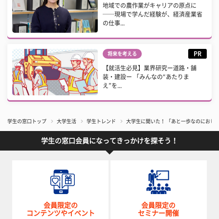
地域での農作業がキャリアの原点に
──現場で学んだ経験が、経済産業省
の仕事...
PR
将来を考える
【就活生必見】業界研究ー道路・舗
装・建設ー 「みんなの“あたりま
え”を...
学生の窓口トップ
大学生活
学生トレンド
大学生に聞いた！ 「あと一歩なのにおし
学生の窓口会員になってきっかけを探そう！
会員限定の
会員限定の
コンテンツやイベント
セミナー開催