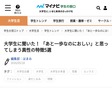
学生の
窓口とは
大学生活
学生トレンド
学生旅行
授業・履修・ゼミ
サークル・
学生の窓口トップ
大学生活
学生トレンド
大学生に聞いた！ 「あと一歩なのにおし
大学生に聞いた！ 「あと一歩なのにおしい」と思っ
てしまう異性の特徴5選
編集部：はまみ
2016/05/18
タグ：
大学生白書
大学生
大学生の本音
性格
ルックス
ファッション
身だしなみ
特徴