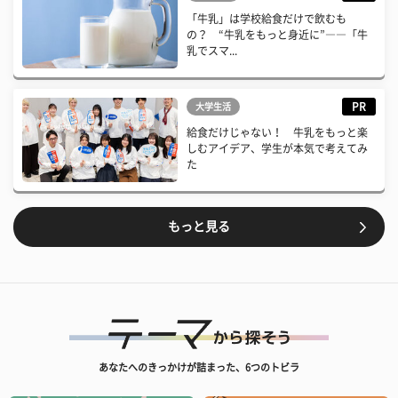
「牛乳」は学校給食だけで飲むも
の？ “牛乳をもっと身近に”――「牛
乳でスマ...
PR
大学生活
給食だけじゃない！ 牛乳をもっと楽
しむアイデア、学生が本気で考えてみ
た
もっと見る
あなたへのきっかけが詰まった、6つのトビラ