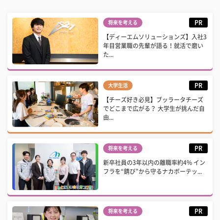
PR
将来を考える
【ディーエムソリューションズ】入社3
年目営業職の先輩が語る！就活で磨い
た...
PR
大学生活
【チーズ好き必見】ブッラータチーズ
でどこまで広がる？ 大学生が挑んだ自
由...
PR
将来を考える
新卒社員の3年以内の離職率約4% イン
フラを“錆び”から守るナカボーテッ...
PR
将来を考える