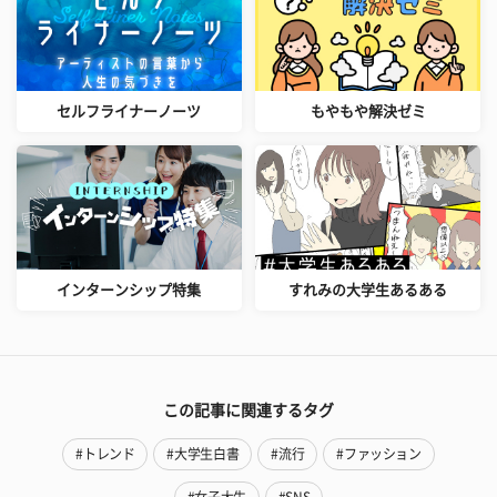
セルフライナーノーツ
もやもや解決ゼミ
インターンシップ特集
すれみの大学生あるある
この記事に関連するタグ
#トレンド
#大学生白書
#流行
#ファッション
#女子大生
#SNS