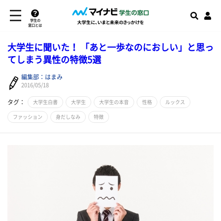
学生の
窓口とは
大学生に聞いた！ 「あと一歩なのにおしい」と思っ
てしまう異性の特徴5選
編集部：はまみ
2016/05/18
タグ：
大学生白書
大学生
大学生の本音
性格
ルックス
ファッション
身だしなみ
特徴