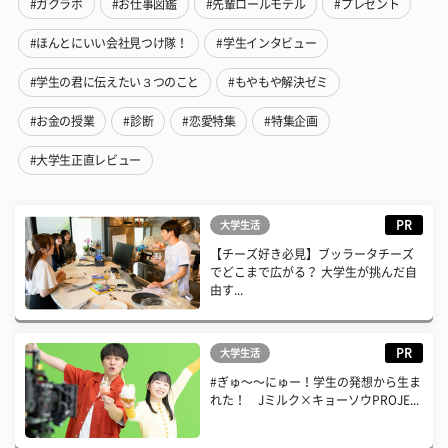
#ガクラボ
#お仕事図鑑
#先輩ロールモデル
#プレゼント
#ほんとにいい会社見つけ隊！
#学生インタビュー
#学生の君に伝えたい３つのこと
#もやもや解決ゼミ
#お金の授業
#診断
#恋愛特集
#特集企画
#大学生正直レビュー
PR
大学生活
【チーズ好き必見】ブッラータチーズ
でどこまで広がる？ 大学生が挑んだ自
由す...
PR
大学生活
#ぎゅ〜〜にゅー！学生の発想から生ま
れた！ Jミルク×キョーソウPROJE...