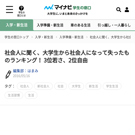
学生の
窓口とは
入学・新生活
入学準備・新生活
車のある生活
引っ越し・一人暮らし
学生の窓口トップ
入学・新生活
入学準備・新生活
社会人に聞く、大学生から社会人
社会人に聞く、大学生から社会人になって失ったも
のランキング！ 3位若さ、2位自由
編集部：はまみ
2016/05/16
タグ：
社会人
新社会人
社会
大学生
新生活
学生生活
生活習慣
生活