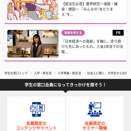
【就活生必見】業界研究ー道路・舗
装・建設ー 「みんなの“あたりま
え”を...
PR
将来を考える
「日本経済への貢献」を軸に、走り続
けた先にあったもの。入省3年目での法
案...
学生の窓口トップ
入学・新生活
入学準備・新生活
社会人に聞く、大学生から社会人
学生の窓口会員になってきっかけを探そう！
会員限定の
会員限定の
コンテンツやイベント
セミナー開催