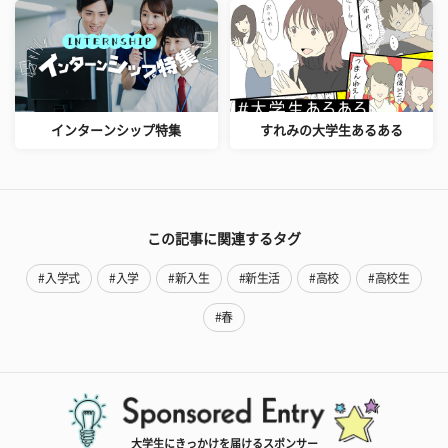
インターンシップ特集
すれみの大学生あるある
この記事に関連するタグ
#入学式
#入学
#新入生
#新生活
#高校
#高校生
#春
大学生にきっかけを届けるスポンサー