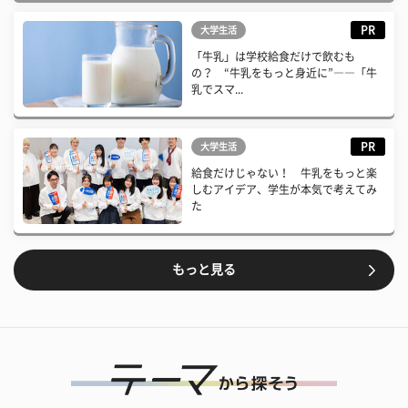
PR
大学生活
「牛乳」は学校給食だけで飲むも
の？ “牛乳をもっと身近に”――「牛
乳でスマ...
PR
大学生活
給食だけじゃない！ 牛乳をもっと楽
しむアイデア、学生が本気で考えてみ
た
もっと見る