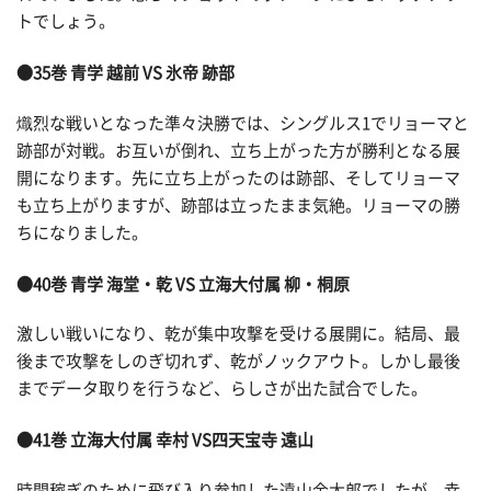
トでしょう。
●35巻 青学 越前 VS 氷帝 跡部
熾烈な戦いとなった準々決勝では、シングルス1でリョーマと
跡部が対戦。お互いが倒れ、立ち上がった方が勝利となる展
開になります。先に立ち上がったのは跡部、そしてリョーマ
も立ち上がりますが、跡部は立ったまま気絶。リョーマの勝
ちになりました。
●40巻 青学 海堂・乾 VS 立海大付属 柳・桐原
激しい戦いになり、乾が集中攻撃を受ける展開に。結局、最
後まで攻撃をしのぎ切れず、乾がノックアウト。しかし最後
までデータ取りを行うなど、らしさが出た試合でした。
●41巻 立海大付属 幸村 VS四天宝寺 遠山
時間稼ぎのために飛び入り参加した遠山金太郎でしたが、幸