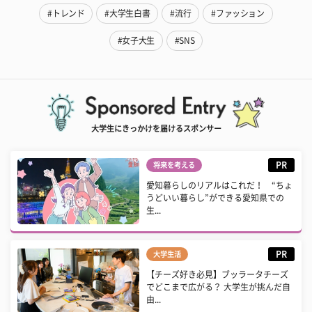
#トレンド
#大学生白書
#流行
#ファッション
#女子大生
#SNS
大学生にきっかけを届けるスポンサー
PR
将来を考える
愛知暮らしのリアルはこれだ！ “ちょ
うどいい暮らし”ができる愛知県での
生...
PR
大学生活
【チーズ好き必見】ブッラータチーズ
でどこまで広がる？ 大学生が挑んだ自
由...