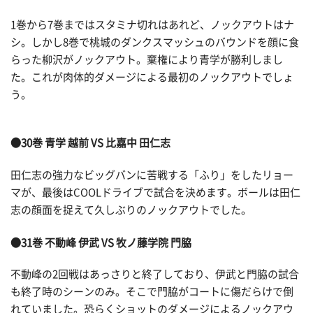
1巻から7巻まではスタミナ切れはあれど、ノックアウトはナ
シ。しかし8巻で桃城のダンクスマッシュのバウンドを顔に食
らった柳沢がノックアウト。棄権により青学が勝利しまし
た。これが肉体的ダメージによる最初のノックアウトでしょ
う。
●30巻 青学 越前 VS 比嘉中 田仁志
田仁志の強力なビッグバンに苦戦する「ふり」をしたリョー
マが、最後はCOOLドライブで試合を決めます。ボールは田仁
志の顔面を捉えて久しぶりのノックアウトでした。
●31巻 不動峰 伊武 VS 牧ノ藤学院 門脇
不動峰の2回戦はあっさりと終了しており、伊武と門脇の試合
も終了時のシーンのみ。そこで門脇がコートに傷だらけで倒
れていました。恐らくショットのダメージによるノックアウ