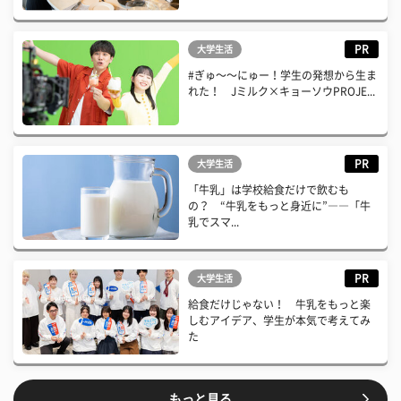
PR
大学生活
#ぎゅ〜〜にゅー！学生の発想から生ま
れた！ Jミルク×キョーソウPROJE...
PR
大学生活
「牛乳」は学校給食だけで飲むも
の？ “牛乳をもっと身近に”――「牛
乳でスマ...
PR
大学生活
給食だけじゃない！ 牛乳をもっと楽
しむアイデア、学生が本気で考えてみ
た
もっと見る