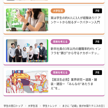
PR
大学生活
実は学生の約4人に3人が経験あり!? ア
ンケートから知るダークパターン入門
PR
将来を考える
新卒社員の3年以内の離職率約4% イン
フラを“錆び”から守るナカボーテッ...
PR
将来を考える
【就活生必見】業界研究ー道路・舗
装・建設ー 「みんなの“あたりま
え”を...
学生の窓口トップ
大学生活
学生トレンド
まさに「必殺」技が炸裂?! テニスの王子