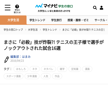
学生の
窓口とは
大学生活
学生トレンド
学生旅行
授業・履修・ゼミ
サークル・
学生の窓口トップ
大学生活
学生トレンド
まさに「必殺」技が炸裂?! テニスの王子
まさに「必殺」技が炸裂?! テニスの王子様で選手が
ノックアウトされた試合16選
編集部：はまみ
2016/04/23
タグ：
おもしろ
ネタ
ネタバレ
雑学
豆知識
漫画
スポーツ漫画
少年漫画
人気
作品