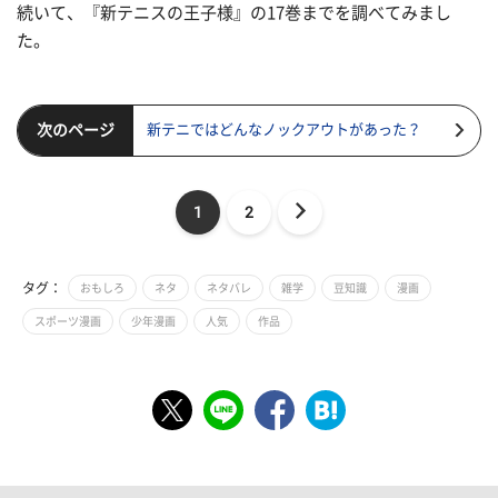
続いて、『新テニスの王子様』の17巻までを調べてみまし
た。
次のページ
新テニではどんなノックアウトがあった？
1
2
タグ：
おもしろ
ネタ
ネタバレ
雑学
豆知識
漫画
スポーツ漫画
少年漫画
人気
作品