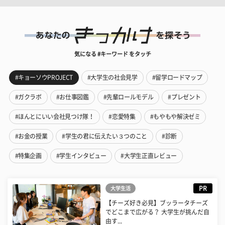
気になる #キーワード をタッチ
#キョーソウPROJECT
#大学生の社会見学
#留学ロードマップ
#ガクラボ
#お仕事図鑑
#先輩ロールモデル
#プレゼント
#ほんとにいい会社見つけ隊！
#恋愛特集
#もやもや解決ゼミ
#お金の授業
#学生の君に伝えたい３つのこと
#診断
#特集企画
#学生インタビュー
#大学生正直レビュー
PR
大学生活
【チーズ好き必見】ブッラータチーズ
でどこまで広がる？ 大学生が挑んだ自
由す...