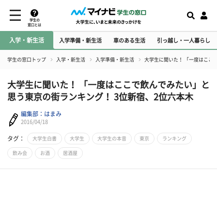
学生の
窓口とは
入学・新生活
入学準備・新生活
車のある生活
引っ越し・一人暮らし
学生の窓口トップ
入学・新生活
入学準備・新生活
大学生に聞いた！ 「一度はここ
大学生に聞いた！ 「一度はここで飲んでみたい」と
思う東京の街ランキング！ 3位新宿、2位六本木
編集部：はまみ
2016/04/18
タグ：
大学生白書
大学生
大学生の本音
東京
ランキング
飲み会
お酒
居酒屋