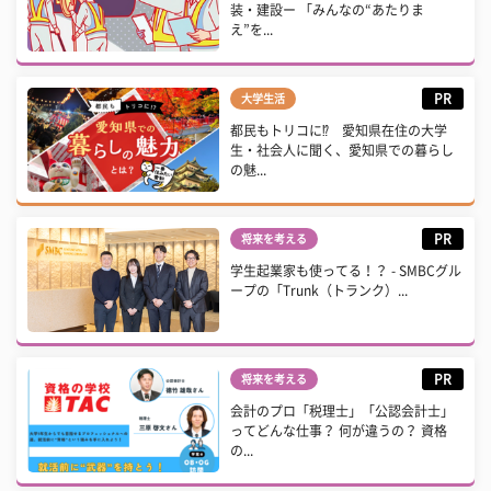
装・建設ー 「みんなの“あたりま
え”を...
PR
大学生活
都民もトリコに⁉ 愛知県在住の大学
生・社会人に聞く、愛知県での暮らし
の魅...
PR
将来を考える
学生起業家も使ってる！？ - SMBCグル
ープの「Trunk（トランク）...
PR
将来を考える
会計のプロ「税理士」「公認会計士」
ってどんな仕事？ 何が違うの？ 資格
の...