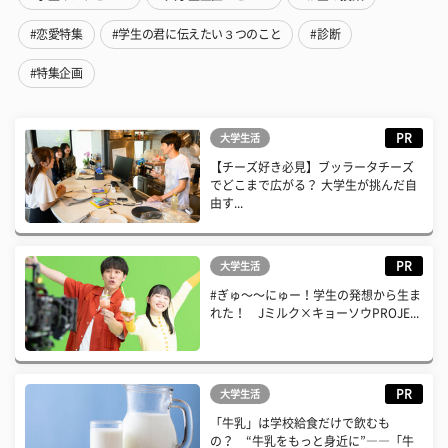
#恋愛特集
#学生の君に伝えたい３つのこと
#診断
#特集企画
PR
大学生活
【チーズ好き必見】ブッラータチーズ
でどこまで広がる？ 大学生が挑んだ自
由す...
PR
大学生活
#ぎゅ〜〜にゅー！学生の発想から生ま
れた！ Jミルク×キョーソウPROJE...
PR
大学生活
「牛乳」は学校給食だけで飲むも
の？ “牛乳をもっと身近に”――「牛