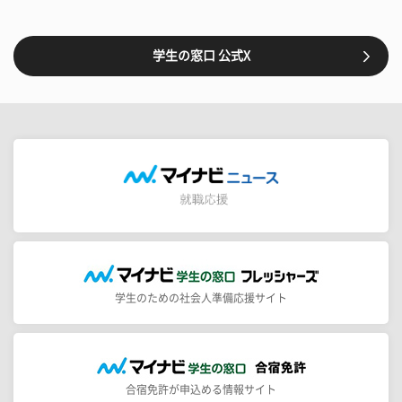
学生の窓口 公式X
学生のための社会人準備応援サイト
合宿免許が申込める情報サイト