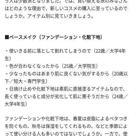
う人は少数派となりました。では、買い換える派のみなさん
はどのような理由で、新しいコスメの購入に至っているので
しょうか。アイテム別に見ていきましょう。
■ベースメイク（ファンデーション・化粧下地）
・使いきる前に落として割れてしまうので（22歳／大学4年
生）
・色が合わなくなったから（25歳／大学院生）
・少なったものはあまり肌に良くない気がするから（20歳以
下／短大・専門学生）
・日焼け止めや化粧下地は素肌に直接塗るアイテムなので、
長く使っていると成分が劣化して肌に悪そうだから（24歳／
大学4年生）
ファンデーションや化粧下地は、春夏は皮脂によるベタつき
を防ぐもの、秋冬は保湿をしてくれるもの、などと季節によ
って使い分ける人も多いのではないでしょうか。一方で、使