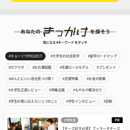
気になる #キーワード をタッチ
#キョーソウPROJECT
#大学生の社会見学
#留学ロードマップ
#ガクラボ
#お仕事図鑑
#先輩ロールモデル
#プレゼント
#ほんとにいい会社見つけ隊！
#恋愛特集
#お金の授業
#大学生正直レビュー
#特集企画
#もやもや解決ゼミ
#学生の君に伝えたい３つのこと
#学生インタビュー
#診断
PR
大学生活
【チーズ好き必見】ブッラータチーズ