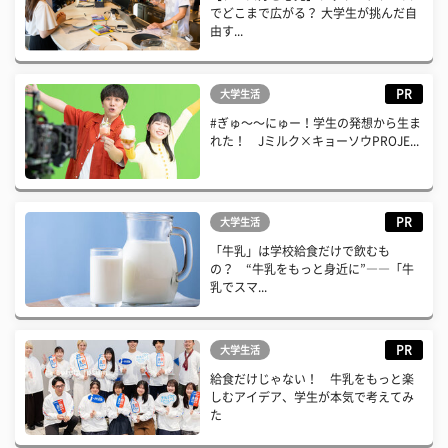
でどこまで広がる？ 大学生が挑んだ自
由す...
PR
大学生活
#ぎゅ〜〜にゅー！学生の発想から生ま
れた！ Jミルク×キョーソウPROJE...
PR
大学生活
「牛乳」は学校給食だけで飲むも
の？ “牛乳をもっと身近に”――「牛
乳でスマ...
PR
大学生活
給食だけじゃない！ 牛乳をもっと楽
しむアイデア、学生が本気で考えてみ
た