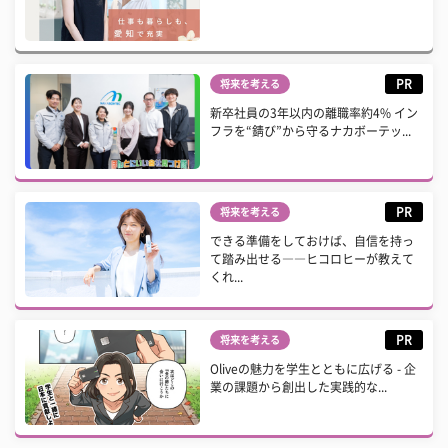
PR
将来を考える
新卒社員の3年以内の離職率約4% イン
フラを“錆び”から守るナカボーテッ...
PR
将来を考える
できる準備をしておけば、自信を持っ
て踏み出せる――ヒコロヒーが教えて
くれ...
PR
将来を考える
Oliveの魅力を学生とともに広げる - 企
業の課題から創出した実践的な...