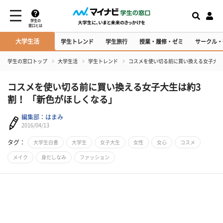
学生の
窓口とは
大学生活
学生トレンド
学生旅行
授業・履修・ゼミ
サークル・
学生の窓口トップ
大学生活
学生トレンド
コスメを使い切る前に買い換える女子大生
コスメを使い切る前に買い換える女子大生は約3
割！ 「新色がほしくなる」
編集部：はまみ
2016/04/13
タグ：
大学生白書
大学生
女子大生
女性
女心
コスメ
メイク
身だしなみ
ファッション