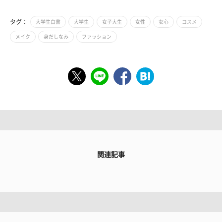
タグ：
大学生白書
大学生
女子大生
女性
女心
コスメ
メイク
身だしなみ
ファッション
関連記事