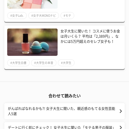
#女子Lab.
#女子大MONOナビ
#モテ
女子大生に聞いた！ コスメに使うお金
は月いくら？ 平均は「2,389円」、な
かには5万円超えのセレブ女子も！
#大学生白書
#大学生の本音
#大学生
合わせて読みたい
がんばればなれるかも?! 女子大生に聞いた、親近感のもてる女性芸能
人5選
デートに行く前にチェック！ 女子大生に聞いた「モテる男子の服装」