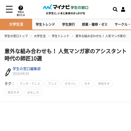
学生の
窓口とは
大学生活
学生トレンド
学生旅行
授業・履修・ゼミ
サークル・
学生の窓口トップ
大学生活
学生トレンド
意外な組み合わせも！ 人気マンガ家のアシ
意外な組み合わせも！ 人気マンガ家のアシスタント
時代の師匠10選
学生の窓口編集部
2016/04/10
タグ：
マンガ・アニメ
アニメ
ネタバレ
ネタ
学校ネタ
地方ネタ
おもしろ