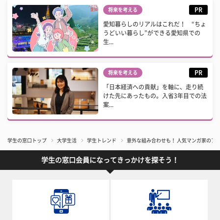
PR
将来を考える
愛知暮らしのリアルはこれだ！ “ちょ
うどいい暮らし”ができる愛知県での
生...
PR
将来を考える
「日本経済への貢献」を軸に、走り続
けた先にあったもの。入省3年目での法
案...
学生の窓口トップ
大学生活
学生トレンド
意外な組み合わせも！ 人気マンガ家のアシ
学生の窓口会員になってきっかけを探そう！