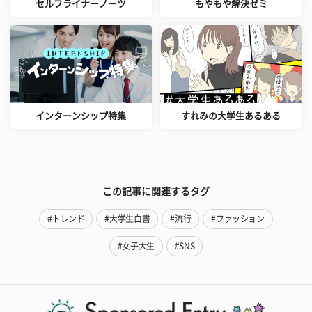
セルフライナーノーツ
もやもや解決ゼミ
インターンシップ特集
すれみの大学生あるある
この記事に関連するタグ
#トレンド
#大学生白書
#流行
#ファッション
#女子大生
#SNS