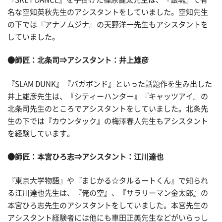
名な空知英秋先生のアシスタントをしていました。空知先生
の下では『アナノムジナ』の天野洋一先生もアシスタントを
していました。
●師匠：北条司
⇒アシスタント：井上雄彦
『SLAM DUNK』『バガボンド』といった話題作を生み出した
井上雄彦先生は、『シティーハンター』『キャッツアイ』の
北条司先生のところでアシスタントをしていました。北条先
生の下では『カウンタック』の梅澤春人先生もアシスタント
を経験しています。
●師匠：本宮ひろ志
⇒アシスタント：江川達也
『東京大学物語』や『まじかる☆タルるートくん』で知られ
る江川達也先生は、『俺の空』、『サラリーマン金太郎』の
本宮ひろ志先生のアシスタントをしていました。本宮先生の
アシスタント経験者には他にも車田正美先生などがいらっし