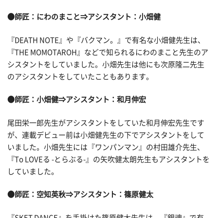
●師匠：にわのまこと
⇒アシスタント：小畑健
『DEATH NOTE』や『バクマン。』で有名な小畑健先生は、
『THE MOMOTAROH』などで知られるにわのまこと先生のア
シスタントをしていました。小畑先生は他にも次原隆二先生
のアシスタントをしていたこともあります。
●師匠：小畑健
⇒アシスタント：和月伸宏
尾田栄一郎先生がアシスタントをしていた和月伸宏先生です
が、連載デビュー前は小畑健先生の下でアシスタントをして
いました。小畑先生には『ワンパンマン』の村田雄介先生、
『To LOVEる -とらぶる-』の矢吹健太朗先生もアシスタントを
していました。
●師匠：空知英秋
⇒アシスタント：篠原健太
『SKET DANCE』を手掛けた篠原健太先生は、『銀魂』で有