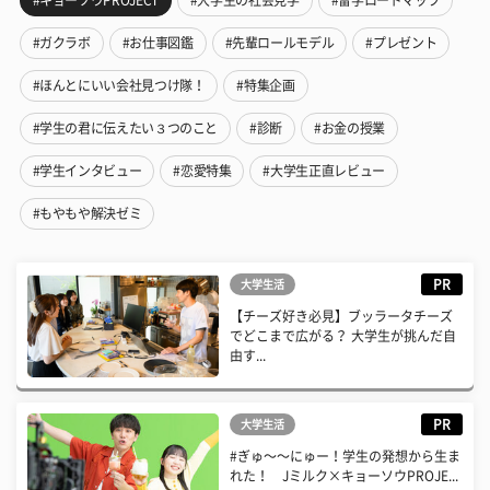
#キョーソウPROJECT
#大学生の社会見学
#留学ロードマップ
#ガクラボ
#お仕事図鑑
#先輩ロールモデル
#プレゼント
#ほんとにいい会社見つけ隊！
#特集企画
#学生の君に伝えたい３つのこと
#診断
#お金の授業
#学生インタビュー
#恋愛特集
#大学生正直レビュー
#もやもや解決ゼミ
PR
大学生活
【チーズ好き必見】ブッラータチーズ
でどこまで広がる？ 大学生が挑んだ自
由す...
PR
大学生活
#ぎゅ〜〜にゅー！学生の発想から生ま
れた！ Jミルク×キョーソウPROJE...