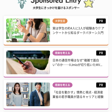
大学生にきっかけを届けるスポンサー
PR
大学生活
実は学生の約4人に3人が経験あり!? ア
ンケートから知るダークパターン入門
PR
将来を考える
日本の通信市場はなぜ“複雑で面白
い”のか──IIJmioが切り拓いたMV...
PR
将来を考える
「社会を動かす」情熱と視点 - 経済産
業省の若手職員が語るキャリアと経験