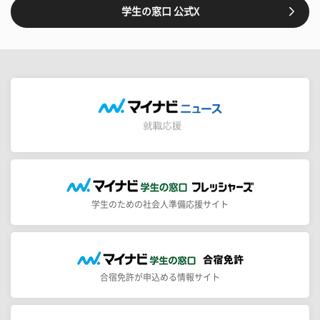
学生の窓口 公式X
学生のための社会人準備応援サイト
合宿免許が申込める情報サイト