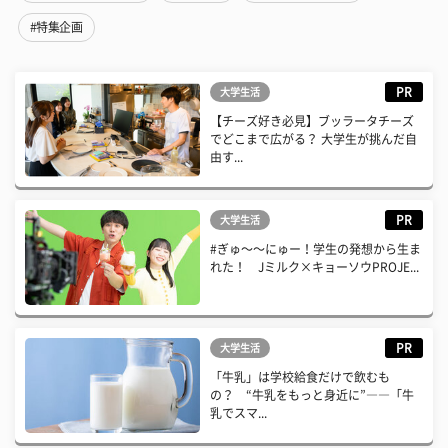
#特集企画
PR
大学生活
【チーズ好き必見】ブッラータチーズ
でどこまで広がる？ 大学生が挑んだ自
由す...
PR
大学生活
#ぎゅ〜〜にゅー！学生の発想から生ま
れた！ Jミルク×キョーソウPROJE...
PR
大学生活
「牛乳」は学校給食だけで飲むも
の？ “牛乳をもっと身近に”――「牛
乳でスマ...