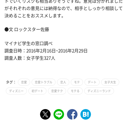
トでいくリスクも相当ありそうですね。意見は分かれました
がそれぞれの意見には納得なので、相手としっかり相談して
決めることをおススメします。
●文 ロックスター佐藤
マイナビ学生の窓口調べ
調査日時：2016年2月16日~2016年2月29日
調査人数：女子学生327人
タグ：
恋愛
恋愛トラブル
恋人
モテ
デート
女子大生
ディズニー
初デート
恋愛テク
モテる
ディズニーランド