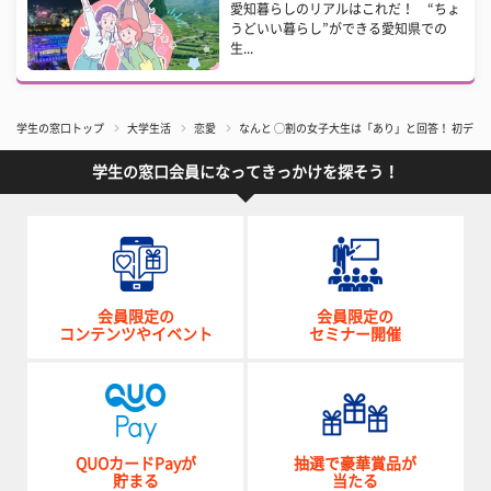
愛知暮らしのリアルはこれだ！ “ちょ
うどいい暮らし”ができる愛知県での
生...
学生の窓口トップ
大学生活
恋愛
なんと ◯割の女子大生は「あり」と回答！ 初デ
学生の窓口会員になってきっかけを探そう！
会員限定の
会員限定の
コンテンツやイベント
セミナー開催
QUOカードPayが
抽選で豪華賞品が
貯まる
当たる