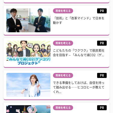
PR
将来を考える
「技術」と「改革マインド」で日本を
動かす
PR
将来を考える
こどもたちの「ワクワク」で脱炭素社
会を目指す – 「みんなで減CO2（ゲ...
PR
将来を考える
できる準備をしておけば、自信を持っ
て踏み出せる――ヒコロヒーが教えて
くれ...
PR
将来を考える