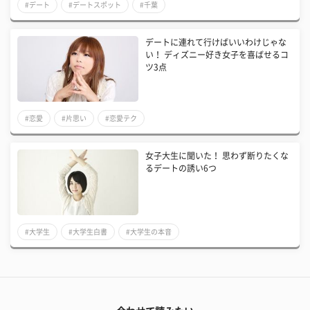
#デート
#デートスポット
#千葉
デートに連れて行けばいいわけじゃな
い！ ディズニー好き女子を喜ばせるコ
ツ3点
#恋愛
#片思い
#恋愛テク
女子大生に聞いた！ 思わず断りたくな
るデートの誘い6つ
#大学生
#大学生白書
#大学生の本音