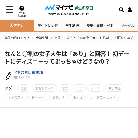
学生の
窓口とは
大学生活
学生トレンド
学生旅行
授業・履修・ゼミ
サークル・
学生の窓口トップ
大学生活
恋愛
なんと ◯割の女子大生は「あり」と回答！ 初デ
なんと ◯割の女子大生は「あり」と回答！ 初デー
トにディズニーってぶっちゃけどうなの？
学生の窓口編集部
2016/04/05
タグ：
恋愛
恋愛トラブル
恋人
モテ
デート
女子大生
ディズニー
初デート
恋愛テク
モテる
ディズニーランド