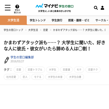
学生の
窓口とは
大学生活
学生トレンド
学生旅行
授業・履修・ゼミ
サークル・
学生の窓口トップ
大学生活
恋愛
かまわずアタック派も……？ 大学生に聞いた、好
かまわずアタック派も……？ 大学生に聞いた、好き
な人に彼氏・彼女がいたら諦める人は◯割！
学生の窓口編集部
2016/03/27
タグ：
恋愛
恋愛トラブル
大学生
恋愛運
モテ
恋愛テク
社内恋愛
恋人
モテる
大学生の本音
大学生白書