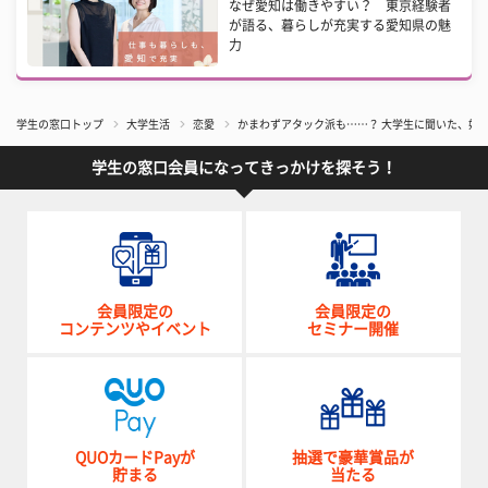
なぜ愛知は働きやすい？ 東京経験者
が語る、暮らしが充実する愛知県の魅
力
学生の窓口トップ
大学生活
恋愛
かまわずアタック派も……？ 大学生に聞いた、好
学生の窓口会員になってきっかけを探そう！
会員限定の
会員限定の
コンテンツやイベント
セミナー開催
QUOカードPayが
抽選で豪華賞品が
貯まる
当たる