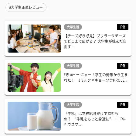
#大学生正直レビュー
PR
大学生活
【チーズ好き必見】ブッラータチーズ
でどこまで広がる？ 大学生が挑んだ自
由す...
PR
大学生活
#ぎゅ〜〜にゅー！学生の発想から生ま
れた！ Jミルク×キョーソウPROJE...
PR
大学生活
「牛乳」は学校給食だけで飲むも
の？ “牛乳をもっと身近に”――「牛
乳でスマ...