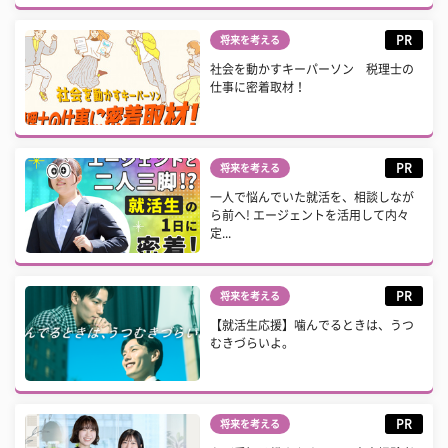
PR
将来を考える
社会を動かすキーパーソン 税理士の
仕事に密着取材！
PR
将来を考える
一人で悩んでいた就活を、相談しなが
ら前へ! エージェントを活用して内々
定...
PR
将来を考える
【就活生応援】噛んでるときは、うつ
むきづらいよ。
PR
将来を考える