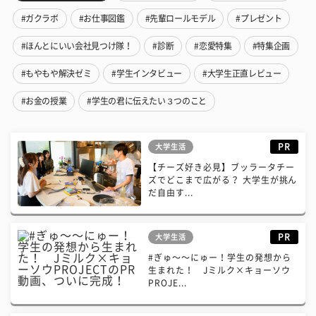
#ガクラボ
#お仕事図鑑
#先輩ロールモデル
#プレゼント
#ほんとにいい会社見つけ隊！
#診断
#恋愛特集
#特集企画
#もやもや解決ゼミ
#学生インタビュー
#大学生正直レビュー
#お金の授業
#学生の君に伝えたい３つのこと
PR
大学生活
【チーズ好き必見】ブッラータチー
ズでどこまで広がる？ 大学生が挑ん
だ自由す...
PR
大学生活
#ぎゅ〜〜にゅー！学生の発想から
生まれた！ Jミルク×キョーソウ
PROJE...