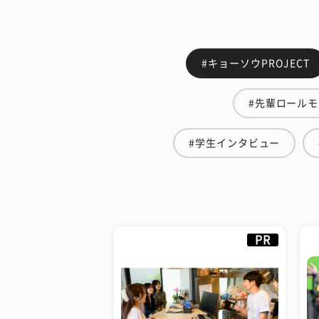
#キョーソウPROJECT
#先輩ロール
#学生インタビュー
PR