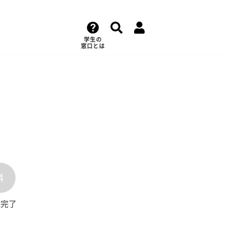
学生の
窓口とは
4
録完了