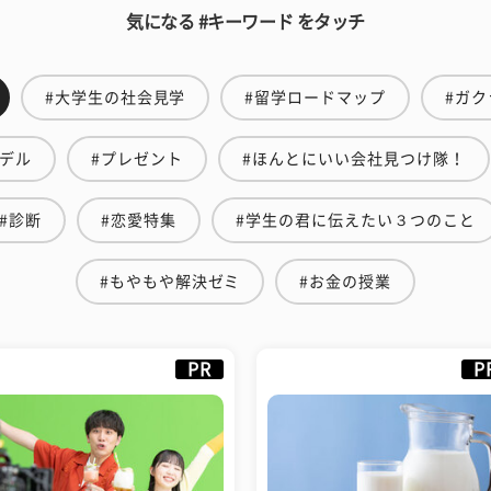
気になる #キーワード をタッチ
#大学生の社会見学
#留学ロードマップ
#ガク
モデル
#プレゼント
#ほんとにいい会社見つけ隊！
#診断
#恋愛特集
#学生の君に伝えたい３つのこと
#もやもや解決ゼミ
#お金の授業
PR
P